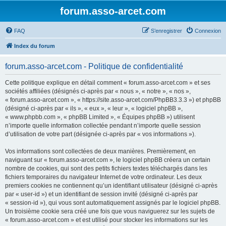
forum.asso-arcet.com
FAQ
S’enregistrer
Connexion
Index du forum
forum.asso-arcet.com - Politique de confidentialité
Cette politique explique en détail comment « forum.asso-arcet.com » et ses
sociétés affiliées (désignés ci-après par « nous », « notre », « nos »,
« forum.asso-arcet.com », « https://site.asso-arcet.com/PhpBB3.3.3 ») et phpBB
(désigné ci-après par « ils », « eux », « leur », « logiciel phpBB »,
« www.phpbb.com », « phpBB Limited », « Équipes phpBB ») utilisent
n’importe quelle information collectée pendant n’importe quelle session
d’utilisation de votre part (désignée ci-après par « vos informations »).
Vos informations sont collectées de deux manières. Premièrement, en
naviguant sur « forum.asso-arcet.com », le logiciel phpBB créera un certain
nombre de cookies, qui sont des petits fichiers textes téléchargés dans les
fichiers temporaires du navigateur Internet de votre ordinateur. Les deux
premiers cookies ne contiennent qu’un identifiant utilisateur (désigné ci-après
par « user-id ») et un identifiant de session invité (désigné ci-après par
« session-id »), qui vous sont automatiquement assignés par le logiciel phpBB.
Un troisième cookie sera créé une fois que vous naviguerez sur les sujets de
« forum.asso-arcet.com » et est utilisé pour stocker les informations sur les