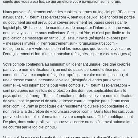
sujets que vous avez lus, ce qui améliore votre navigation sur le forum.
Nous pouvons également créer des cookies externes au logiciel phpBB tout en
naviguant sur « forum.asso-arcet.com », bien que ceux-ci soient hors de portée
du document qui est prévu pour couvrir seulement les pages créées par le
logiciel phpBB. La seconde manière est de récupérer l’information que vous
nous envoyez et que nous collectons. Ceci peut être, et n’est pas limité à : la
publication de message en tant qu’utilisateur invité (désignée ci-après par
« messages invités »), l’enregistrement sur « forum.asso-arcet.com »
(désignée ici par « votre compte ») et les messages que vous envoyez après
l’enregistrement et lors d’une connexion (désignés ici par « vos messages »).
Votre compte contiendra au minimum un identifiant unique (désigné ci-après
par « votre nom d’utilisateur »), un mot de passe personnel utilisé pour la
connexion à votre compte (désigné ci-après par « votre mot de passe »), et
une adresse courriel personnelle valide (désignée ci-après par « votre
courriel »). Vos informations pour votre compte sur « forum.asso-arcet.com »
sont protégées par les lois de protection des données applicables dans le
pays qui nous héberge. Toute information en-dehors de votre nom d’utilisateur,
de votre mot de passe et de votre adresse courriel requise par « forum.asso-
arcet.com » durant la procédure d’enregistrement, qu’elle soit obligatoire ou
non, reste à la discrétion de « forum.asso-arcet.com ». Dans tous les cas, vous
pouvez choisir quelle information de votre compte sera affichée publiquement.
De plus, dans votre profil, vous pouvez souscrire ou non à l’envoi automatique
de courriel par le logiciel phpBB.
Votre mot de passe est crypté (hashage à sens unique) afin qu’il soit sécurisé.