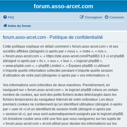
forum.asso-arcet.com
FAQ
S’enregistrer
Connexion
Index du forum
forum.asso-arcet.com - Politique de confidentialité
Cette politique explique en détail comment « forum.asso-arcet.com » et ses
sociétés affiliées (désignés ci-après par « nous », « notre », « nos »,
« forum.asso-arcet.com », « https://site.asso-arcet.com/PhpBB3.3.3 ») et phpBB
(désigné ci-après par « ils », « eux », « leur », « logiciel phpBB »,
« www.phpbb.com », « phpBB Limited », « Équipes phpBB ») utilisent
n’importe quelle information collectée pendant n’importe quelle session
d’utilisation de votre part (désignée ci-après par « vos informations »).
Vos informations sont collectées de deux manières. Premièrement, en
naviguant sur « forum.asso-arcet.com », le logiciel phpBB créera un certain
nombre de cookies, qui sont des petits fichiers textes téléchargés dans les
fichiers temporaires du navigateur Internet de votre ordinateur. Les deux
premiers cookies ne contiennent qu’un identifiant utilisateur (désigné ci-après
par « user-id ») et un identifiant de session invité (désigné ci-après par
« session-id »), qui vous sont automatiquement assignés par le logiciel phpBB.
Un troisième cookie sera créé une fois que vous naviguerez sur les sujets de
« forum.asso-arcet.com » et est utilisé pour stocker les informations sur les