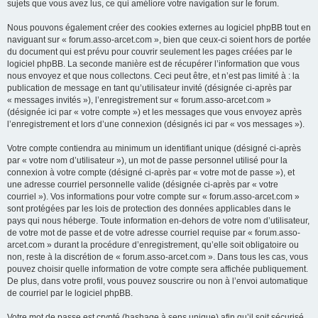
sujets que vous avez lus, ce qui améliore votre navigation sur le forum.
Nous pouvons également créer des cookies externes au logiciel phpBB tout en
naviguant sur « forum.asso-arcet.com », bien que ceux-ci soient hors de portée
du document qui est prévu pour couvrir seulement les pages créées par le
logiciel phpBB. La seconde manière est de récupérer l’information que vous
nous envoyez et que nous collectons. Ceci peut être, et n’est pas limité à : la
publication de message en tant qu’utilisateur invité (désignée ci-après par
« messages invités »), l’enregistrement sur « forum.asso-arcet.com »
(désignée ici par « votre compte ») et les messages que vous envoyez après
l’enregistrement et lors d’une connexion (désignés ici par « vos messages »).
Votre compte contiendra au minimum un identifiant unique (désigné ci-après
par « votre nom d’utilisateur »), un mot de passe personnel utilisé pour la
connexion à votre compte (désigné ci-après par « votre mot de passe »), et
une adresse courriel personnelle valide (désignée ci-après par « votre
courriel »). Vos informations pour votre compte sur « forum.asso-arcet.com »
sont protégées par les lois de protection des données applicables dans le
pays qui nous héberge. Toute information en-dehors de votre nom d’utilisateur,
de votre mot de passe et de votre adresse courriel requise par « forum.asso-
arcet.com » durant la procédure d’enregistrement, qu’elle soit obligatoire ou
non, reste à la discrétion de « forum.asso-arcet.com ». Dans tous les cas, vous
pouvez choisir quelle information de votre compte sera affichée publiquement.
De plus, dans votre profil, vous pouvez souscrire ou non à l’envoi automatique
de courriel par le logiciel phpBB.
Votre mot de passe est crypté (hashage à sens unique) afin qu’il soit sécurisé.