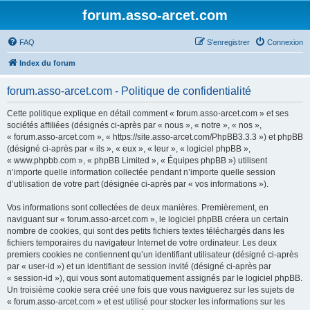
forum.asso-arcet.com
FAQ
S’enregistrer
Connexion
Index du forum
forum.asso-arcet.com - Politique de confidentialité
Cette politique explique en détail comment « forum.asso-arcet.com » et ses
sociétés affiliées (désignés ci-après par « nous », « notre », « nos »,
« forum.asso-arcet.com », « https://site.asso-arcet.com/PhpBB3.3.3 ») et phpBB
(désigné ci-après par « ils », « eux », « leur », « logiciel phpBB »,
« www.phpbb.com », « phpBB Limited », « Équipes phpBB ») utilisent
n’importe quelle information collectée pendant n’importe quelle session
d’utilisation de votre part (désignée ci-après par « vos informations »).
Vos informations sont collectées de deux manières. Premièrement, en
naviguant sur « forum.asso-arcet.com », le logiciel phpBB créera un certain
nombre de cookies, qui sont des petits fichiers textes téléchargés dans les
fichiers temporaires du navigateur Internet de votre ordinateur. Les deux
premiers cookies ne contiennent qu’un identifiant utilisateur (désigné ci-après
par « user-id ») et un identifiant de session invité (désigné ci-après par
« session-id »), qui vous sont automatiquement assignés par le logiciel phpBB.
Un troisième cookie sera créé une fois que vous naviguerez sur les sujets de
« forum.asso-arcet.com » et est utilisé pour stocker les informations sur les