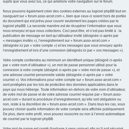
sujets que vous avez lus, ce qui améliore votre navigation sur le forum.
Nous pouvons également créer des cookies externes au logiciel phpBB tout en
naviguant sur « forum.asso-arcet.com », bien que ceux-ci soient hors de portée
du document qui est prévu pour couvrir seulement les pages créées par le
logiciel phpBB. La seconde manière est de récupérer l’information que vous
nous envoyez et que nous collectons. Ceci peut être, et n’est pas limité à : la
publication de message en tant qu’utilisateur invité (désignée ci-après par
« messages invités »), l’enregistrement sur « forum.asso-arcet.com »
(désignée ici par « votre compte ») et les messages que vous envoyez après
l’enregistrement et lors d’une connexion (désignés ici par « vos messages »).
Votre compte contiendra au minimum un identifiant unique (désigné ci-après
par « votre nom d’utilisateur »), un mot de passe personnel utilisé pour la
connexion à votre compte (désigné ci-après par « votre mot de passe »), et
une adresse courriel personnelle valide (désignée ci-après par « votre
courriel »). Vos informations pour votre compte sur « forum.asso-arcet.com »
sont protégées par les lois de protection des données applicables dans le
pays qui nous héberge. Toute information en-dehors de votre nom d’utilisateur,
de votre mot de passe et de votre adresse courriel requise par « forum.asso-
arcet.com » durant la procédure d’enregistrement, qu’elle soit obligatoire ou
non, reste à la discrétion de « forum.asso-arcet.com ». Dans tous les cas, vous
pouvez choisir quelle information de votre compte sera affichée publiquement.
De plus, dans votre profil, vous pouvez souscrire ou non à l’envoi automatique
de courriel par le logiciel phpBB.
Votre mot de passe est crypté (hashage à sens unique) afin qu’il soit sécurisé.