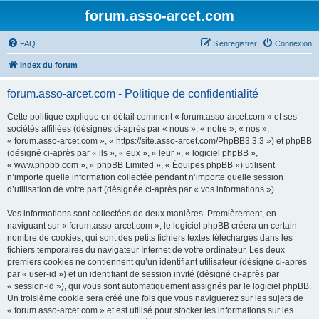
forum.asso-arcet.com
FAQ
S’enregistrer
Connexion
Index du forum
forum.asso-arcet.com - Politique de confidentialité
Cette politique explique en détail comment « forum.asso-arcet.com » et ses
sociétés affiliées (désignés ci-après par « nous », « notre », « nos »,
« forum.asso-arcet.com », « https://site.asso-arcet.com/PhpBB3.3.3 ») et phpBB
(désigné ci-après par « ils », « eux », « leur », « logiciel phpBB »,
« www.phpbb.com », « phpBB Limited », « Équipes phpBB ») utilisent
n’importe quelle information collectée pendant n’importe quelle session
d’utilisation de votre part (désignée ci-après par « vos informations »).
Vos informations sont collectées de deux manières. Premièrement, en
naviguant sur « forum.asso-arcet.com », le logiciel phpBB créera un certain
nombre de cookies, qui sont des petits fichiers textes téléchargés dans les
fichiers temporaires du navigateur Internet de votre ordinateur. Les deux
premiers cookies ne contiennent qu’un identifiant utilisateur (désigné ci-après
par « user-id ») et un identifiant de session invité (désigné ci-après par
« session-id »), qui vous sont automatiquement assignés par le logiciel phpBB.
Un troisième cookie sera créé une fois que vous naviguerez sur les sujets de
« forum.asso-arcet.com » et est utilisé pour stocker les informations sur les