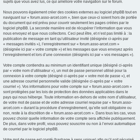
sujets que vous avez lus, ce qui améliore votre navigation sur le forum.
Nous pouvons également créer des cookies externes au logiciel phpBB tout en
naviguant sur « forum.asso-arcet.com », bien que ceux-ci soient hors de portée
du document qui est prévu pour couvrir seulement les pages créées par le
logiciel phpBB. La seconde manière est de récupérer l’information que vous
nous envoyez et que nous collectons. Ceci peut être, et n’est pas limité à : la
publication de message en tant qu’utilisateur invité (désignée ci-après par
« messages invités »), l’enregistrement sur « forum.asso-arcet.com »
(désignée ici par « votre compte ») et les messages que vous envoyez après
l’enregistrement et lors d’une connexion (désignés ici par « vos messages »).
Votre compte contiendra au minimum un identifiant unique (désigné ci-après
par « votre nom d’utilisateur »), un mot de passe personnel utilisé pour la
connexion à votre compte (désigné ci-après par « votre mot de passe »), et
une adresse courriel personnelle valide (désignée ci-après par « votre
courriel »). Vos informations pour votre compte sur « forum.asso-arcet.com »
sont protégées par les lois de protection des données applicables dans le
pays qui nous héberge. Toute information en-dehors de votre nom d’utilisateur,
de votre mot de passe et de votre adresse courriel requise par « forum.asso-
arcet.com » durant la procédure d’enregistrement, qu’elle soit obligatoire ou
non, reste à la discrétion de « forum.asso-arcet.com ». Dans tous les cas, vous
pouvez choisir quelle information de votre compte sera affichée publiquement.
De plus, dans votre profil, vous pouvez souscrire ou non à l’envoi automatique
de courriel par le logiciel phpBB.
Votre mot de passe est crypté (hashage à sens unique) afin qu’il soit sécurisé.