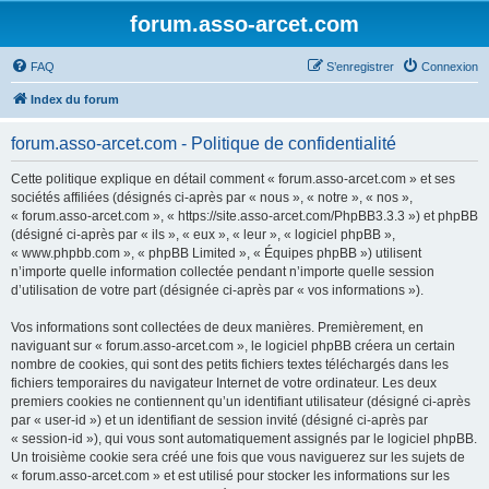
forum.asso-arcet.com
FAQ
S’enregistrer
Connexion
Index du forum
forum.asso-arcet.com - Politique de confidentialité
Cette politique explique en détail comment « forum.asso-arcet.com » et ses
sociétés affiliées (désignés ci-après par « nous », « notre », « nos »,
« forum.asso-arcet.com », « https://site.asso-arcet.com/PhpBB3.3.3 ») et phpBB
(désigné ci-après par « ils », « eux », « leur », « logiciel phpBB »,
« www.phpbb.com », « phpBB Limited », « Équipes phpBB ») utilisent
n’importe quelle information collectée pendant n’importe quelle session
d’utilisation de votre part (désignée ci-après par « vos informations »).
Vos informations sont collectées de deux manières. Premièrement, en
naviguant sur « forum.asso-arcet.com », le logiciel phpBB créera un certain
nombre de cookies, qui sont des petits fichiers textes téléchargés dans les
fichiers temporaires du navigateur Internet de votre ordinateur. Les deux
premiers cookies ne contiennent qu’un identifiant utilisateur (désigné ci-après
par « user-id ») et un identifiant de session invité (désigné ci-après par
« session-id »), qui vous sont automatiquement assignés par le logiciel phpBB.
Un troisième cookie sera créé une fois que vous naviguerez sur les sujets de
« forum.asso-arcet.com » et est utilisé pour stocker les informations sur les