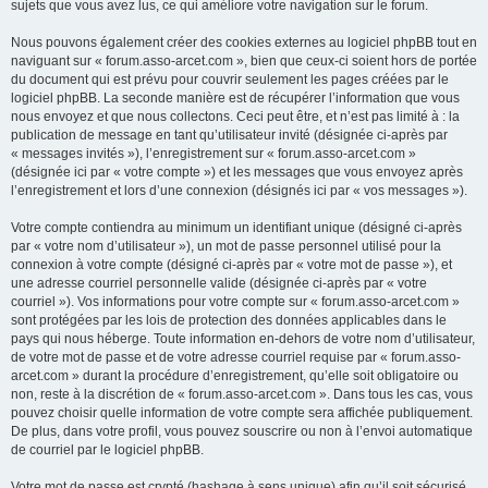
sujets que vous avez lus, ce qui améliore votre navigation sur le forum.
Nous pouvons également créer des cookies externes au logiciel phpBB tout en
naviguant sur « forum.asso-arcet.com », bien que ceux-ci soient hors de portée
du document qui est prévu pour couvrir seulement les pages créées par le
logiciel phpBB. La seconde manière est de récupérer l’information que vous
nous envoyez et que nous collectons. Ceci peut être, et n’est pas limité à : la
publication de message en tant qu’utilisateur invité (désignée ci-après par
« messages invités »), l’enregistrement sur « forum.asso-arcet.com »
(désignée ici par « votre compte ») et les messages que vous envoyez après
l’enregistrement et lors d’une connexion (désignés ici par « vos messages »).
Votre compte contiendra au minimum un identifiant unique (désigné ci-après
par « votre nom d’utilisateur »), un mot de passe personnel utilisé pour la
connexion à votre compte (désigné ci-après par « votre mot de passe »), et
une adresse courriel personnelle valide (désignée ci-après par « votre
courriel »). Vos informations pour votre compte sur « forum.asso-arcet.com »
sont protégées par les lois de protection des données applicables dans le
pays qui nous héberge. Toute information en-dehors de votre nom d’utilisateur,
de votre mot de passe et de votre adresse courriel requise par « forum.asso-
arcet.com » durant la procédure d’enregistrement, qu’elle soit obligatoire ou
non, reste à la discrétion de « forum.asso-arcet.com ». Dans tous les cas, vous
pouvez choisir quelle information de votre compte sera affichée publiquement.
De plus, dans votre profil, vous pouvez souscrire ou non à l’envoi automatique
de courriel par le logiciel phpBB.
Votre mot de passe est crypté (hashage à sens unique) afin qu’il soit sécurisé.