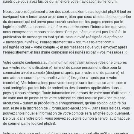
sujets que vous avez lus, ce qui améliore votre navigation sur le forum.
Nous pouvons également créer des cookies externes au logiciel phpBB tout en
naviguant sur « forum.asso-arcet.com », bien que ceux-ci soient hors de portée
du document qui est prévu pour couvrir seulement les pages créées par le
logiciel phpBB. La seconde manière est de récupérer l’information que vous
nous envoyez et que nous collectons. Ceci peut être, et n’est pas limité à : la
publication de message en tant qu’utilisateur invité (désignée ci-après par
« messages invités »), l’enregistrement sur « forum.asso-arcet.com »
(désignée ici par « votre compte ») et les messages que vous envoyez après
l’enregistrement et lors d’une connexion (désignés ici par « vos messages »).
Votre compte contiendra au minimum un identifiant unique (désigné ci-après
par « votre nom d’utilisateur »), un mot de passe personnel utilisé pour la
connexion à votre compte (désigné ci-après par « votre mot de passe »), et
une adresse courriel personnelle valide (désignée ci-après par « votre
courriel »). Vos informations pour votre compte sur « forum.asso-arcet.com »
sont protégées par les lois de protection des données applicables dans le
pays qui nous héberge. Toute information en-dehors de votre nom d’utilisateur,
de votre mot de passe et de votre adresse courriel requise par « forum.asso-
arcet.com » durant la procédure d’enregistrement, qu’elle soit obligatoire ou
non, reste à la discrétion de « forum.asso-arcet.com ». Dans tous les cas, vous
pouvez choisir quelle information de votre compte sera affichée publiquement.
De plus, dans votre profil, vous pouvez souscrire ou non à l’envoi automatique
de courriel par le logiciel phpBB.
Votre mot de passe est crypté (hashage à sens unique) afin qu’il soit sécurisé.