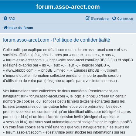
forum.asso-arcet.com
FAQ
S’enregistrer
Connexion
Index du forum
forum.asso-arcet.com - Politique de confidentialité
Cette politique explique en détail comment « forum.asso-arcet.com » et ses
sociétés affiliées (désignés ci-après par « nous », « notre », « nos »,
« forum.asso-arcet.com », « https://site.asso-arcet.com/PhpBB3.3.3 ») et phpBB
(désigné ci-après par « ils », « eux », « leur », « logiciel phpBB »,
« www.phpbb.com », « phpBB Limited », « Équipes phpBB ») utilisent
n’importe quelle information collectée pendant n’importe quelle session
d’utilisation de votre part (désignée ci-après par « vos informations »).
Vos informations sont collectées de deux manières. Premièrement, en
naviguant sur « forum.asso-arcet.com », le logiciel phpBB créera un certain
nombre de cookies, qui sont des petits fichiers textes téléchargés dans les
fichiers temporaires du navigateur Internet de votre ordinateur. Les deux
premiers cookies ne contiennent qu’un identifiant utilisateur (désigné ci-après
par « user-id ») et un identifiant de session invité (désigné ci-après par
« session-id »), qui vous sont automatiquement assignés par le logiciel phpBB.
Un troisième cookie sera créé une fois que vous naviguerez sur les sujets de
« forum.asso-arcet.com » et est utilisé pour stocker les informations sur les