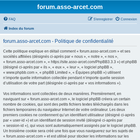
forum.asso-arcet.com
FAQ
S’enregistrer
Connexion
Index du forum
forum.asso-arcet.com - Politique de confidentialité
Cette politique explique en détail comment « forum.asso-arcet.com » et ses
sociétés affiliées (désignés ci-après par « nous », « notre », « nos »,
« forum.asso-arcet.com », « https://site.asso-arcet.com/PhpBB3.3.3 ») et phpBB
(désigné ci-après par « ils », « eux », « leur », « logiciel phpBB »,
« www.phpbb.com », « phpBB Limited », « Équipes phpBB ») utilisent
n’importe quelle information collectée pendant n’importe quelle session
d’utilisation de votre part (désignée ci-après par « vos informations »).
Vos informations sont collectées de deux manières. Premièrement, en
naviguant sur « forum.asso-arcet.com », le logiciel phpBB créera un certain
nombre de cookies, qui sont des petits fichiers textes téléchargés dans les
fichiers temporaires du navigateur Internet de votre ordinateur. Les deux
premiers cookies ne contiennent qu’un identifiant utilisateur (désigné ci-après
par « user-id ») et un identifiant de session invité (désigné ci-après par
« session-id »), qui vous sont automatiquement assignés par le logiciel phpBB.
Un troisième cookie sera créé une fois que vous naviguerez sur les sujets de
« forum.asso-arcet.com » et est utilisé pour stocker les informations sur les