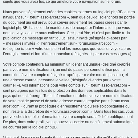
sujets que vous avez lus, ce qui améliore votre navigation sur le forum.
Nous pouvons également créer des cookies externes au logiciel phpBB tout en
naviguant sur « forum.asso-arcet.com », bien que ceux-ci soient hors de portée
du document qui est prévu pour couvrir seulement les pages créées par le
logiciel phpBB. La seconde manière est de récupérer l’information que vous
nous envoyez et que nous collectons. Ceci peut être, et n’est pas limité à : la
publication de message en tant qu’utilisateur invité (désignée ci-après par
« messages invités »), l’enregistrement sur « forum.asso-arcet.com »
(désignée ici par « votre compte ») et les messages que vous envoyez après
l’enregistrement et lors d’une connexion (désignés ici par « vos messages »).
Votre compte contiendra au minimum un identifiant unique (désigné ci-après
par « votre nom d’utilisateur »), un mot de passe personnel utilisé pour la
connexion à votre compte (désigné ci-après par « votre mot de passe »), et
une adresse courriel personnelle valide (désignée ci-après par « votre
courriel »). Vos informations pour votre compte sur « forum.asso-arcet.com »
sont protégées par les lois de protection des données applicables dans le
pays qui nous héberge. Toute information en-dehors de votre nom d’utilisateur,
de votre mot de passe et de votre adresse courriel requise par « forum.asso-
arcet.com » durant la procédure d’enregistrement, qu’elle soit obligatoire ou
non, reste à la discrétion de « forum.asso-arcet.com ». Dans tous les cas, vous
pouvez choisir quelle information de votre compte sera affichée publiquement.
De plus, dans votre profil, vous pouvez souscrire ou non à l’envoi automatique
de courriel par le logiciel phpBB.
Votre mot de passe est crypté (hashage à sens unique) afin qu’il soit sécurisé.