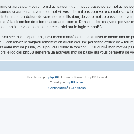
gné ci-après par « votre nom d’utilisateur »), un mot de passe personnel utilisé po
signée ci-après par « votre courriel »). Vos informations pour votre compte sur « fo
nformation en-dehors de votre nom d’utilisateur, de votre mot de passe et de votr
 reste à la discrétion de « forum.asso-arcet.com ». Dans tous les cas, vous pouvez c
 ou non à l’envoi automatique de courriel par le logiciel phpBB.
l soit sécurisé. Cependant, il est recommandé de ne pas utiliser le même mot de pas
m », conservez-le soigneusement et en aucun cas une personne affiliée de « forum
 votre mot de passe, vous pouvez utiliser la fonction « J’ai oublié mon mot de pa
, alors le logiciel phpBB générera un nouveau mot de passe qui vous permettra de v
Développé par
phpBB
® Forum Software © phpBB Limited
Traduit par
phpBB-fr.com
Confidentialité
|
Conditions