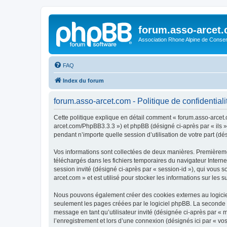
forum.asso-arcet
Association Rhone Alpine de Conse
FAQ
Index du forum
forum.asso-arcet.com - Politique de confidentiali
Cette politique explique en détail comment « forum.asso-arcet.co
arcet.com/PhpBB3.3.3 ») et phpBB (désigné ci-après par « ils »,
pendant n’importe quelle session d’utilisation de votre part (dé
Vos informations sont collectées de deux manières. Premièremen
téléchargés dans les fichiers temporaires du navigateur Internet
session invité (désigné ci-après par « session-id »), qui vous
arcet.com » et est utilisé pour stocker les informations sur les 
Nous pouvons également créer des cookies externes au logiciel
seulement les pages créées par le logiciel phpBB. La seconde ma
message en tant qu’utilisateur invité (désignée ci-après par «
l’enregistrement et lors d’une connexion (désignés ici par « v