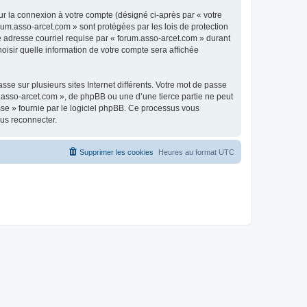
ur la connexion à votre compte (désigné ci-après par « votre
rum.asso-arcet.com » sont protégées par les lois de protection
e adresse courriel requise par « forum.asso-arcet.com » durant
hoisir quelle information de votre compte sera affichée
se sur plusieurs sites Internet différents. Votre mot de passe
.asso-arcet.com », de phpBB ou une d’une tierce partie ne peut
sse » fournie par le logiciel phpBB. Ce processus vous
ous reconnecter.
Supprimer les cookies
Heures au format
UTC