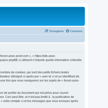
S’enregistrer
Connexion
forum.asso-arcet.com », « https://site.asso-
uipes phpBB ») utilisent n’importe quelle information collectée
ombre de cookies, qui sont des petits fichiers textes
isateur (désigné ci-après par « user-id ») et un identifiant de
 une fois que vous naviguerez sur les sujets de « forum.asso-
ors de portée du document qui est prévu pour couvrir
Ceci peut être, et n’est pas limité à : la publication de
par « votre compte ») et les messages que vous envoyez après