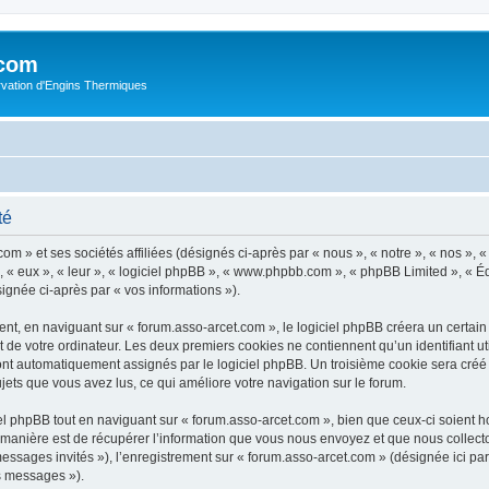
.com
rvation d'Engins Thermiques
té
m » et ses sociétés affiliées (désignés ci-après par « nous », « notre », « nos », « 
 « eux », « leur », « logiciel phpBB », « www.phpbb.com », « phpBB Limited », « Éq
signée ci-après par « vos informations »).
t, en naviguant sur « forum.asso-arcet.com », le logiciel phpBB créera un certain n
 de votre ordinateur. Les deux premiers cookies ne contiennent qu’un identifiant util
 sont automatiquement assignés par le logiciel phpBB. Un troisième cookie sera créé
sujets que vous avez lus, ce qui améliore votre navigation sur le forum.
 phpBB tout en naviguant sur « forum.asso-arcet.com », bien que ceux-ci soient h
nière est de récupérer l’information que vous nous envoyez et que nous collectons. 
 messages invités »), l’enregistrement sur « forum.asso-arcet.com » (désignée ici 
os messages »).