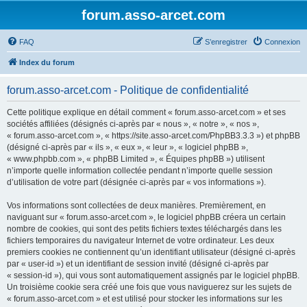
forum.asso-arcet.com
FAQ
S’enregistrer
Connexion
Index du forum
forum.asso-arcet.com - Politique de confidentialité
Cette politique explique en détail comment « forum.asso-arcet.com » et ses
sociétés affiliées (désignés ci-après par « nous », « notre », « nos »,
« forum.asso-arcet.com », « https://site.asso-arcet.com/PhpBB3.3.3 ») et phpBB
(désigné ci-après par « ils », « eux », « leur », « logiciel phpBB »,
« www.phpbb.com », « phpBB Limited », « Équipes phpBB ») utilisent
n’importe quelle information collectée pendant n’importe quelle session
d’utilisation de votre part (désignée ci-après par « vos informations »).
Vos informations sont collectées de deux manières. Premièrement, en
naviguant sur « forum.asso-arcet.com », le logiciel phpBB créera un certain
nombre de cookies, qui sont des petits fichiers textes téléchargés dans les
fichiers temporaires du navigateur Internet de votre ordinateur. Les deux
premiers cookies ne contiennent qu’un identifiant utilisateur (désigné ci-après
par « user-id ») et un identifiant de session invité (désigné ci-après par
« session-id »), qui vous sont automatiquement assignés par le logiciel phpBB.
Un troisième cookie sera créé une fois que vous naviguerez sur les sujets de
« forum.asso-arcet.com » et est utilisé pour stocker les informations sur les