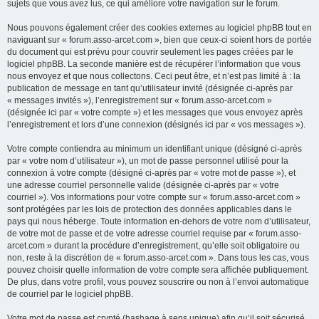
sujets que vous avez lus, ce qui améliore votre navigation sur le forum.
Nous pouvons également créer des cookies externes au logiciel phpBB tout en
naviguant sur « forum.asso-arcet.com », bien que ceux-ci soient hors de portée
du document qui est prévu pour couvrir seulement les pages créées par le
logiciel phpBB. La seconde manière est de récupérer l’information que vous
nous envoyez et que nous collectons. Ceci peut être, et n’est pas limité à : la
publication de message en tant qu’utilisateur invité (désignée ci-après par
« messages invités »), l’enregistrement sur « forum.asso-arcet.com »
(désignée ici par « votre compte ») et les messages que vous envoyez après
l’enregistrement et lors d’une connexion (désignés ici par « vos messages »).
Votre compte contiendra au minimum un identifiant unique (désigné ci-après
par « votre nom d’utilisateur »), un mot de passe personnel utilisé pour la
connexion à votre compte (désigné ci-après par « votre mot de passe »), et
une adresse courriel personnelle valide (désignée ci-après par « votre
courriel »). Vos informations pour votre compte sur « forum.asso-arcet.com »
sont protégées par les lois de protection des données applicables dans le
pays qui nous héberge. Toute information en-dehors de votre nom d’utilisateur,
de votre mot de passe et de votre adresse courriel requise par « forum.asso-
arcet.com » durant la procédure d’enregistrement, qu’elle soit obligatoire ou
non, reste à la discrétion de « forum.asso-arcet.com ». Dans tous les cas, vous
pouvez choisir quelle information de votre compte sera affichée publiquement.
De plus, dans votre profil, vous pouvez souscrire ou non à l’envoi automatique
de courriel par le logiciel phpBB.
Votre mot de passe est crypté (hashage à sens unique) afin qu’il soit sécurisé.