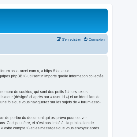
S’enregistrer
Connexion
forum.asso-arcet.com », « https://site.asso-
uipes phpBB ») utilisent n’importe quelle information collectée
ombre de cookies, qui sont des petits fichiers textes
isateur (désigné ci-après par « user-id ») et un identifiant de
 une fois que vous naviguerez sur les sujets de « forum.asso-
ors de portée du document qui est prévu pour couvrir
Ceci peut être, et n’est pas limité à : la publication de
par « votre compte ») et les messages que vous envoyez après