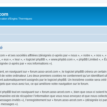
.com
rvation d'Engins Thermiques
té
m » et ses sociétés affiliées (désignés ci-après par « nous », « notre », « nos », « 
 « eux », « leur », « logiciel phpBB », « www.phpbb.com », « phpBB Limited », « Éq
signée ci-après par « vos informations »).
t, en naviguant sur « forum.asso-arcet.com », le logiciel phpBB créera un certain n
 de votre ordinateur. Les deux premiers cookies ne contiennent qu’un identifiant util
 sont automatiquement assignés par le logiciel phpBB. Un troisième cookie sera créé
sujets que vous avez lus, ce qui améliore votre navigation sur le forum.
 phpBB tout en naviguant sur « forum.asso-arcet.com », bien que ceux-ci soient h
nière est de récupérer l’information que vous nous envoyez et que nous collectons. 
 messages invités »), l’enregistrement sur « forum.asso-arcet.com » (désignée ici 
os messages »).