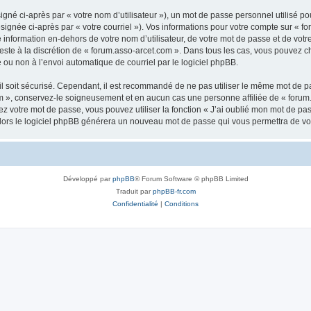
gné ci-après par « votre nom d’utilisateur »), un mot de passe personnel utilisé po
signée ci-après par « votre courriel »). Vos informations pour votre compte sur « fo
nformation en-dehors de votre nom d’utilisateur, de votre mot de passe et de votr
 reste à la discrétion de « forum.asso-arcet.com ». Dans tous les cas, vous pouvez c
 ou non à l’envoi automatique de courriel par le logiciel phpBB.
l soit sécurisé. Cependant, il est recommandé de ne pas utiliser le même mot de pas
m », conservez-le soigneusement et en aucun cas une personne affiliée de « forum
 votre mot de passe, vous pouvez utiliser la fonction « J’ai oublié mon mot de pa
, alors le logiciel phpBB générera un nouveau mot de passe qui vous permettra de v
Développé par
phpBB
® Forum Software © phpBB Limited
Traduit par
phpBB-fr.com
Confidentialité
|
Conditions