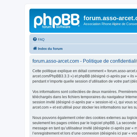
forum.asso-arcet
Association Rhone Alpine de Conse
FAQ
Index du forum
forum.asso-arcet.com - Politique de confidentiali
Cette politique explique en détail comment « forum.asso-arcet.co
arcet.com/PhpBB3.3.3 ») et phpBB (désigné ci-après par « ils »,
pendant n’importe quelle session d’utilisation de votre part (dé
Vos informations sont collectées de deux manières. Premièremen
téléchargés dans les fichiers temporaires du navigateur Internet
session invité (désigné ci-après par « session-id »), qui vous
arcet.com » et est utilisé pour stocker les informations sur les 
Nous pouvons également créer des cookies externes au logiciel
seulement les pages créées par le logiciel phpBB. La seconde ma
message en tant qu’utilisateur invité (désignée ci-après par «
l’enregistrement et lors d’une connexion (désignés ici par « v