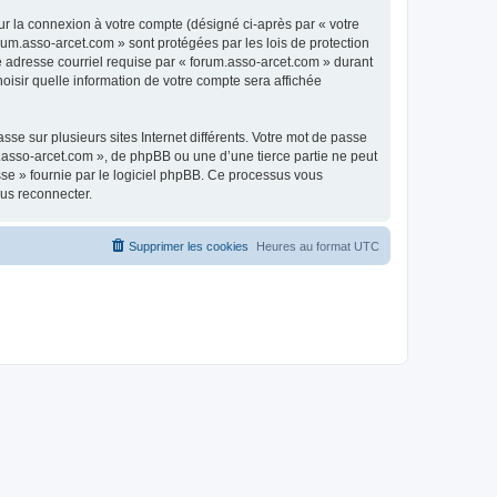
ur la connexion à votre compte (désigné ci-après par « votre
rum.asso-arcet.com » sont protégées par les lois de protection
e adresse courriel requise par « forum.asso-arcet.com » durant
hoisir quelle information de votre compte sera affichée
se sur plusieurs sites Internet différents. Votre mot de passe
.asso-arcet.com », de phpBB ou une d’une tierce partie ne peut
sse » fournie par le logiciel phpBB. Ce processus vous
ous reconnecter.
Supprimer les cookies
Heures au format
UTC