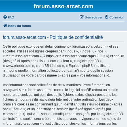
forum.asso-arcet.com
FAQ
S’enregistrer
Connexion
Index du forum
forum.asso-arcet.com - Politique de confidentialité
Cette politique explique en détail comment « forum.asso-arcet.com » et ses
sociétés affiliées (désignés ci-après par « nous », « notre », « nos »,
« forum.asso-arcet.com », « https://site.asso-arcet.com/PhpBB3.3.3 ») et phpBB
(désigné ci-après par « ils », « eux », « leur », « logiciel phpBB »,
« www.phpbb.com », « phpBB Limited », « Équipes phpBB ») utilisent
n’importe quelle information collectée pendant n’importe quelle session
d’utilisation de votre part (désignée ci-après par « vos informations »).
Vos informations sont collectées de deux manières. Premièrement, en
naviguant sur « forum.asso-arcet.com », le logiciel phpBB créera un certain
nombre de cookies, qui sont des petits fichiers textes téléchargés dans les
fichiers temporaires du navigateur Internet de votre ordinateur. Les deux
premiers cookies ne contiennent qu’un identifiant utilisateur (désigné ci-après
par « user-id ») et un identifiant de session invité (désigné ci-après par
« session-id »), qui vous sont automatiquement assignés par le logiciel phpBB.
Un troisième cookie sera créé une fois que vous naviguerez sur les sujets de
« forum.asso-arcet.com » et est utilisé pour stocker les informations sur les