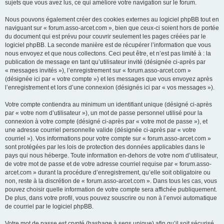
sujets que vous avez lus, ce qui améliore votre navigation sur le forum.
Nous pouvons également créer des cookies externes au logiciel phpBB tout en
naviguant sur « forum.asso-arcet.com », bien que ceux-ci soient hors de portée
du document qui est prévu pour couvrir seulement les pages créées par le
logiciel phpBB. La seconde manière est de récupérer l’information que vous
nous envoyez et que nous collectons. Ceci peut être, et n’est pas limité à : la
publication de message en tant qu’utilisateur invité (désignée ci-après par
« messages invités »), l’enregistrement sur « forum.asso-arcet.com »
(désignée ici par « votre compte ») et les messages que vous envoyez après
l’enregistrement et lors d’une connexion (désignés ici par « vos messages »).
Votre compte contiendra au minimum un identifiant unique (désigné ci-après
par « votre nom d’utilisateur »), un mot de passe personnel utilisé pour la
connexion à votre compte (désigné ci-après par « votre mot de passe »), et
une adresse courriel personnelle valide (désignée ci-après par « votre
courriel »). Vos informations pour votre compte sur « forum.asso-arcet.com »
sont protégées par les lois de protection des données applicables dans le
pays qui nous héberge. Toute information en-dehors de votre nom d’utilisateur,
de votre mot de passe et de votre adresse courriel requise par « forum.asso-
arcet.com » durant la procédure d’enregistrement, qu’elle soit obligatoire ou
non, reste à la discrétion de « forum.asso-arcet.com ». Dans tous les cas, vous
pouvez choisir quelle information de votre compte sera affichée publiquement.
De plus, dans votre profil, vous pouvez souscrire ou non à l’envoi automatique
de courriel par le logiciel phpBB.
Votre mot de passe est crypté (hashage à sens unique) afin qu’il soit sécurisé.