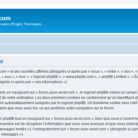
.com
rvation d'Engins Thermiques
té
m » et ses sociétés affiliées (désignés ci-après par « nous », « notre », « nos », « 
 « eux », « leur », « logiciel phpBB », « www.phpbb.com », « phpBB Limited », « Éq
signée ci-après par « vos informations »).
t, en naviguant sur « forum.asso-arcet.com », le logiciel phpBB créera un certain n
 de votre ordinateur. Les deux premiers cookies ne contiennent qu’un identifiant util
 sont automatiquement assignés par le logiciel phpBB. Un troisième cookie sera créé
sujets que vous avez lus, ce qui améliore votre navigation sur le forum.
 phpBB tout en naviguant sur « forum.asso-arcet.com », bien que ceux-ci soient h
nière est de récupérer l’information que vous nous envoyez et que nous collectons. 
 messages invités »), l’enregistrement sur « forum.asso-arcet.com » (désignée ici 
os messages »).