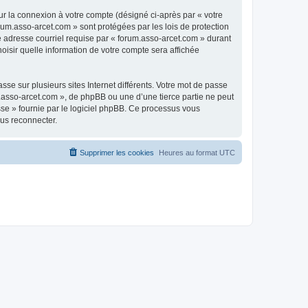
ur la connexion à votre compte (désigné ci-après par « votre
rum.asso-arcet.com » sont protégées par les lois de protection
e adresse courriel requise par « forum.asso-arcet.com » durant
hoisir quelle information de votre compte sera affichée
se sur plusieurs sites Internet différents. Votre mot de passe
.asso-arcet.com », de phpBB ou une d’une tierce partie ne peut
sse » fournie par le logiciel phpBB. Ce processus vous
ous reconnecter.
Supprimer les cookies
Heures au format
UTC