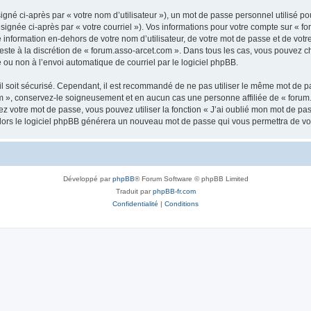
gné ci-après par « votre nom d’utilisateur »), un mot de passe personnel utilisé po
signée ci-après par « votre courriel »). Vos informations pour votre compte sur « fo
nformation en-dehors de votre nom d’utilisateur, de votre mot de passe et de votr
 reste à la discrétion de « forum.asso-arcet.com ». Dans tous les cas, vous pouvez c
 ou non à l’envoi automatique de courriel par le logiciel phpBB.
l soit sécurisé. Cependant, il est recommandé de ne pas utiliser le même mot de pas
m », conservez-le soigneusement et en aucun cas une personne affiliée de « forum
 votre mot de passe, vous pouvez utiliser la fonction « J’ai oublié mon mot de pa
, alors le logiciel phpBB générera un nouveau mot de passe qui vous permettra de v
Développé par
phpBB
® Forum Software © phpBB Limited
Traduit par
phpBB-fr.com
Confidentialité
|
Conditions