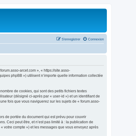
S’enregistrer
Connexion
forum.asso-arcet.com », « https://site.asso-
uipes phpBB ») utilisent n’importe quelle information collectée
ombre de cookies, qui sont des petits fichiers textes
isateur (désigné ci-après par « user-id ») et un identifiant de
 une fois que vous naviguerez sur les sujets de « forum.asso-
ors de portée du document qui est prévu pour couvrir
Ceci peut être, et n’est pas limité à : la publication de
par « votre compte ») et les messages que vous envoyez après