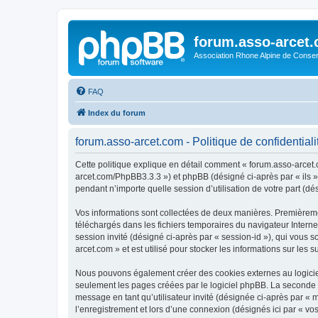
forum.asso-arcet
Association Rhone Alpine de Conse
FAQ
Index du forum
forum.asso-arcet.com - Politique de confidentiali
Cette politique explique en détail comment « forum.asso-arcet.co
arcet.com/PhpBB3.3.3 ») et phpBB (désigné ci-après par « ils »,
pendant n’importe quelle session d’utilisation de votre part (dé
Vos informations sont collectées de deux manières. Premièremen
téléchargés dans les fichiers temporaires du navigateur Internet
session invité (désigné ci-après par « session-id »), qui vous
arcet.com » et est utilisé pour stocker les informations sur les 
Nous pouvons également créer des cookies externes au logiciel
seulement les pages créées par le logiciel phpBB. La seconde ma
message en tant qu’utilisateur invité (désignée ci-après par «
l’enregistrement et lors d’une connexion (désignés ici par « v