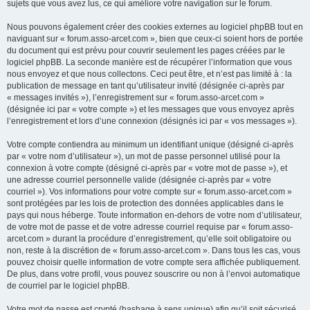
sujets que vous avez lus, ce qui améliore votre navigation sur le forum.
Nous pouvons également créer des cookies externes au logiciel phpBB tout en
naviguant sur « forum.asso-arcet.com », bien que ceux-ci soient hors de portée
du document qui est prévu pour couvrir seulement les pages créées par le
logiciel phpBB. La seconde manière est de récupérer l’information que vous
nous envoyez et que nous collectons. Ceci peut être, et n’est pas limité à : la
publication de message en tant qu’utilisateur invité (désignée ci-après par
« messages invités »), l’enregistrement sur « forum.asso-arcet.com »
(désignée ici par « votre compte ») et les messages que vous envoyez après
l’enregistrement et lors d’une connexion (désignés ici par « vos messages »).
Votre compte contiendra au minimum un identifiant unique (désigné ci-après
par « votre nom d’utilisateur »), un mot de passe personnel utilisé pour la
connexion à votre compte (désigné ci-après par « votre mot de passe »), et
une adresse courriel personnelle valide (désignée ci-après par « votre
courriel »). Vos informations pour votre compte sur « forum.asso-arcet.com »
sont protégées par les lois de protection des données applicables dans le
pays qui nous héberge. Toute information en-dehors de votre nom d’utilisateur,
de votre mot de passe et de votre adresse courriel requise par « forum.asso-
arcet.com » durant la procédure d’enregistrement, qu’elle soit obligatoire ou
non, reste à la discrétion de « forum.asso-arcet.com ». Dans tous les cas, vous
pouvez choisir quelle information de votre compte sera affichée publiquement.
De plus, dans votre profil, vous pouvez souscrire ou non à l’envoi automatique
de courriel par le logiciel phpBB.
Votre mot de passe est crypté (hashage à sens unique) afin qu’il soit sécurisé.