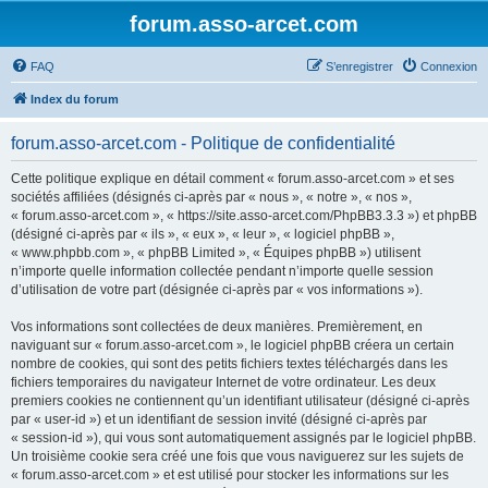
forum.asso-arcet.com
FAQ
S’enregistrer
Connexion
Index du forum
forum.asso-arcet.com - Politique de confidentialité
Cette politique explique en détail comment « forum.asso-arcet.com » et ses
sociétés affiliées (désignés ci-après par « nous », « notre », « nos »,
« forum.asso-arcet.com », « https://site.asso-arcet.com/PhpBB3.3.3 ») et phpBB
(désigné ci-après par « ils », « eux », « leur », « logiciel phpBB »,
« www.phpbb.com », « phpBB Limited », « Équipes phpBB ») utilisent
n’importe quelle information collectée pendant n’importe quelle session
d’utilisation de votre part (désignée ci-après par « vos informations »).
Vos informations sont collectées de deux manières. Premièrement, en
naviguant sur « forum.asso-arcet.com », le logiciel phpBB créera un certain
nombre de cookies, qui sont des petits fichiers textes téléchargés dans les
fichiers temporaires du navigateur Internet de votre ordinateur. Les deux
premiers cookies ne contiennent qu’un identifiant utilisateur (désigné ci-après
par « user-id ») et un identifiant de session invité (désigné ci-après par
« session-id »), qui vous sont automatiquement assignés par le logiciel phpBB.
Un troisième cookie sera créé une fois que vous naviguerez sur les sujets de
« forum.asso-arcet.com » et est utilisé pour stocker les informations sur les