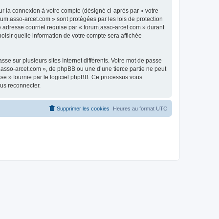
ur la connexion à votre compte (désigné ci-après par « votre
rum.asso-arcet.com » sont protégées par les lois de protection
e adresse courriel requise par « forum.asso-arcet.com » durant
hoisir quelle information de votre compte sera affichée
se sur plusieurs sites Internet différents. Votre mot de passe
.asso-arcet.com », de phpBB ou une d’une tierce partie ne peut
sse » fournie par le logiciel phpBB. Ce processus vous
ous reconnecter.
Supprimer les cookies
Heures au format
UTC