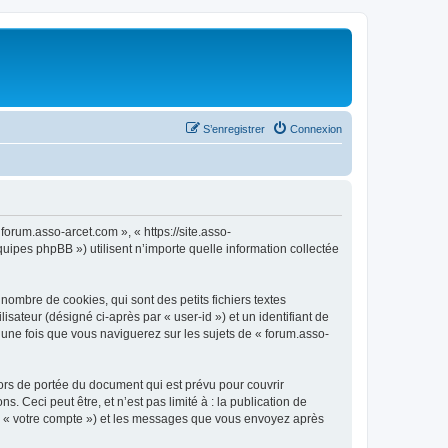
S’enregistrer
Connexion
forum.asso-arcet.com », « https://site.asso-
uipes phpBB ») utilisent n’importe quelle information collectée
ombre de cookies, qui sont des petits fichiers textes
isateur (désigné ci-après par « user-id ») et un identifiant de
 une fois que vous naviguerez sur les sujets de « forum.asso-
ors de portée du document qui est prévu pour couvrir
Ceci peut être, et n’est pas limité à : la publication de
par « votre compte ») et les messages que vous envoyez après