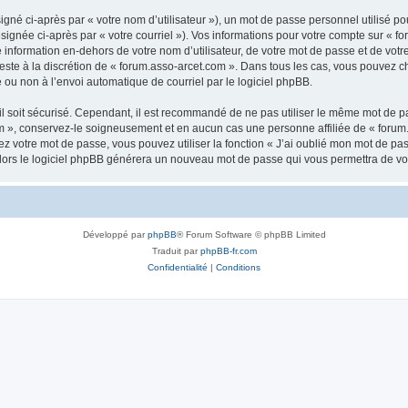
gné ci-après par « votre nom d’utilisateur »), un mot de passe personnel utilisé po
signée ci-après par « votre courriel »). Vos informations pour votre compte sur « fo
nformation en-dehors de votre nom d’utilisateur, de votre mot de passe et de votr
 reste à la discrétion de « forum.asso-arcet.com ». Dans tous les cas, vous pouvez c
 ou non à l’envoi automatique de courriel par le logiciel phpBB.
l soit sécurisé. Cependant, il est recommandé de ne pas utiliser le même mot de pas
m », conservez-le soigneusement et en aucun cas une personne affiliée de « forum
 votre mot de passe, vous pouvez utiliser la fonction « J’ai oublié mon mot de pa
, alors le logiciel phpBB générera un nouveau mot de passe qui vous permettra de v
Développé par
phpBB
® Forum Software © phpBB Limited
Traduit par
phpBB-fr.com
Confidentialité
|
Conditions