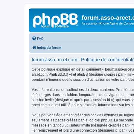
forum.asso-arcet
Association Rhone Alpine de Conse
FAQ
Index du forum
forum.asso-arcet.com - Politique de confidentiali
Cette politique explique en détail comment « forum.asso-arcet.co
arcet.com/PhpBB3.3.3 ») et phpBB (désigné ci-après par « ils »,
pendant n’importe quelle session d’utilisation de votre part (dé
Vos informations sont collectées de deux manières. Premièremen
téléchargés dans les fichiers temporaires du navigateur Internet
session invité (désigné ci-après par « session-id »), qui vous
arcet.com » et est utilisé pour stocker les informations sur les 
Nous pouvons également créer des cookies externes au logiciel
seulement les pages créées par le logiciel phpBB. La seconde ma
message en tant qu’utilisateur invité (désignée ci-après par «
l’enregistrement et lors d’une connexion (désignés ici par « v