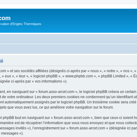
.com
rvation d'Engins Thermiques
té
m » et ses sociétés affiliées (désignés ci-après par « nous », « notre », « nos », « 
 « eux », « leur », « logiciel phpBB », « www.phpbb.com », « phpBB Limited », « Éq
signée ci-après par « vos informations »).
t, en naviguant sur « forum.asso-arcet.com », le logiciel phpBB créera un certain n
 de votre ordinateur. Les deux premiers cookies ne contiennent qu’un identifiant util
 sont automatiquement assignés par le logiciel phpBB. Un troisième cookie sera créé
sujets que vous avez lus, ce qui améliore votre navigation sur le forum.
 phpBB tout en naviguant sur « forum.asso-arcet.com », bien que ceux-ci soient h
nière est de récupérer l’information que vous nous envoyez et que nous collectons. 
 messages invités »), l’enregistrement sur « forum.asso-arcet.com » (désignée ici 
os messages »).