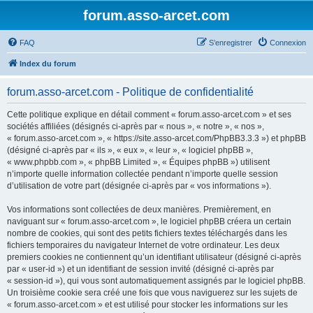
forum.asso-arcet.com
FAQ
S’enregistrer
Connexion
Index du forum
forum.asso-arcet.com - Politique de confidentialité
Cette politique explique en détail comment « forum.asso-arcet.com » et ses
sociétés affiliées (désignés ci-après par « nous », « notre », « nos »,
« forum.asso-arcet.com », « https://site.asso-arcet.com/PhpBB3.3.3 ») et phpBB
(désigné ci-après par « ils », « eux », « leur », « logiciel phpBB »,
« www.phpbb.com », « phpBB Limited », « Équipes phpBB ») utilisent
n’importe quelle information collectée pendant n’importe quelle session
d’utilisation de votre part (désignée ci-après par « vos informations »).
Vos informations sont collectées de deux manières. Premièrement, en
naviguant sur « forum.asso-arcet.com », le logiciel phpBB créera un certain
nombre de cookies, qui sont des petits fichiers textes téléchargés dans les
fichiers temporaires du navigateur Internet de votre ordinateur. Les deux
premiers cookies ne contiennent qu’un identifiant utilisateur (désigné ci-après
par « user-id ») et un identifiant de session invité (désigné ci-après par
« session-id »), qui vous sont automatiquement assignés par le logiciel phpBB.
Un troisième cookie sera créé une fois que vous naviguerez sur les sujets de
« forum.asso-arcet.com » et est utilisé pour stocker les informations sur les