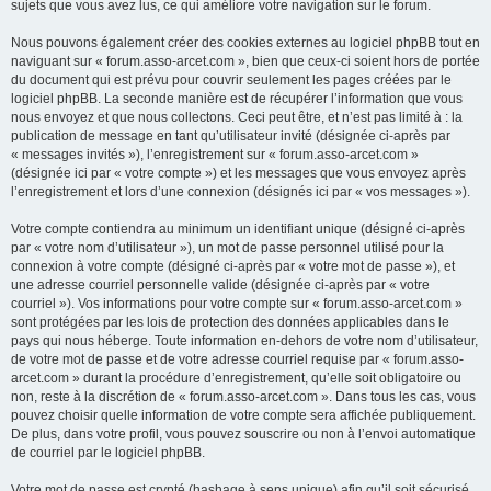
sujets que vous avez lus, ce qui améliore votre navigation sur le forum.
Nous pouvons également créer des cookies externes au logiciel phpBB tout en
naviguant sur « forum.asso-arcet.com », bien que ceux-ci soient hors de portée
du document qui est prévu pour couvrir seulement les pages créées par le
logiciel phpBB. La seconde manière est de récupérer l’information que vous
nous envoyez et que nous collectons. Ceci peut être, et n’est pas limité à : la
publication de message en tant qu’utilisateur invité (désignée ci-après par
« messages invités »), l’enregistrement sur « forum.asso-arcet.com »
(désignée ici par « votre compte ») et les messages que vous envoyez après
l’enregistrement et lors d’une connexion (désignés ici par « vos messages »).
Votre compte contiendra au minimum un identifiant unique (désigné ci-après
par « votre nom d’utilisateur »), un mot de passe personnel utilisé pour la
connexion à votre compte (désigné ci-après par « votre mot de passe »), et
une adresse courriel personnelle valide (désignée ci-après par « votre
courriel »). Vos informations pour votre compte sur « forum.asso-arcet.com »
sont protégées par les lois de protection des données applicables dans le
pays qui nous héberge. Toute information en-dehors de votre nom d’utilisateur,
de votre mot de passe et de votre adresse courriel requise par « forum.asso-
arcet.com » durant la procédure d’enregistrement, qu’elle soit obligatoire ou
non, reste à la discrétion de « forum.asso-arcet.com ». Dans tous les cas, vous
pouvez choisir quelle information de votre compte sera affichée publiquement.
De plus, dans votre profil, vous pouvez souscrire ou non à l’envoi automatique
de courriel par le logiciel phpBB.
Votre mot de passe est crypté (hashage à sens unique) afin qu’il soit sécurisé.