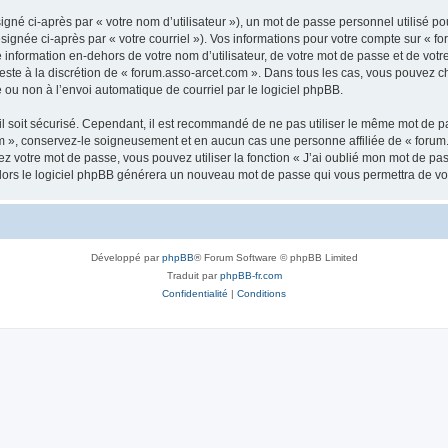
gné ci-après par « votre nom d’utilisateur »), un mot de passe personnel utilisé po
signée ci-après par « votre courriel »). Vos informations pour votre compte sur « fo
nformation en-dehors de votre nom d’utilisateur, de votre mot de passe et de votr
 reste à la discrétion de « forum.asso-arcet.com ». Dans tous les cas, vous pouvez c
 ou non à l’envoi automatique de courriel par le logiciel phpBB.
l soit sécurisé. Cependant, il est recommandé de ne pas utiliser le même mot de pas
m », conservez-le soigneusement et en aucun cas une personne affiliée de « forum
 votre mot de passe, vous pouvez utiliser la fonction « J’ai oublié mon mot de pa
, alors le logiciel phpBB générera un nouveau mot de passe qui vous permettra de v
Développé par
phpBB
® Forum Software © phpBB Limited
Traduit par
phpBB-fr.com
Confidentialité
|
Conditions