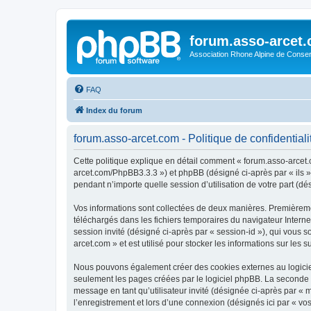
forum.asso-arcet
Association Rhone Alpine de Conse
FAQ
Index du forum
forum.asso-arcet.com - Politique de confidentiali
Cette politique explique en détail comment « forum.asso-arcet.co
arcet.com/PhpBB3.3.3 ») et phpBB (désigné ci-après par « ils »,
pendant n’importe quelle session d’utilisation de votre part (dé
Vos informations sont collectées de deux manières. Premièremen
téléchargés dans les fichiers temporaires du navigateur Internet
session invité (désigné ci-après par « session-id »), qui vous
arcet.com » et est utilisé pour stocker les informations sur les 
Nous pouvons également créer des cookies externes au logiciel
seulement les pages créées par le logiciel phpBB. La seconde ma
message en tant qu’utilisateur invité (désignée ci-après par «
l’enregistrement et lors d’une connexion (désignés ici par « v