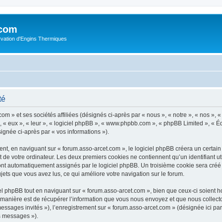
.com
rvation d'Engins Thermiques
té
m » et ses sociétés affiliées (désignés ci-après par « nous », « notre », « nos », « 
 « eux », « leur », « logiciel phpBB », « www.phpbb.com », « phpBB Limited », « Éq
signée ci-après par « vos informations »).
t, en naviguant sur « forum.asso-arcet.com », le logiciel phpBB créera un certain n
 de votre ordinateur. Les deux premiers cookies ne contiennent qu’un identifiant util
 sont automatiquement assignés par le logiciel phpBB. Un troisième cookie sera créé
sujets que vous avez lus, ce qui améliore votre navigation sur le forum.
 phpBB tout en naviguant sur « forum.asso-arcet.com », bien que ceux-ci soient h
nière est de récupérer l’information que vous nous envoyez et que nous collectons. 
 messages invités »), l’enregistrement sur « forum.asso-arcet.com » (désignée ici 
os messages »).