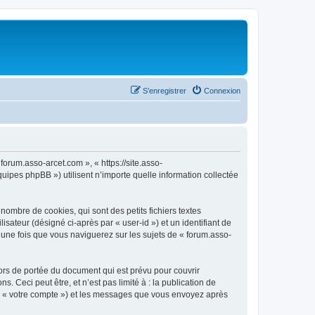
S’enregistrer
Connexion
forum.asso-arcet.com », « https://site.asso-
uipes phpBB ») utilisent n’importe quelle information collectée
ombre de cookies, qui sont des petits fichiers textes
isateur (désigné ci-après par « user-id ») et un identifiant de
 une fois que vous naviguerez sur les sujets de « forum.asso-
ors de portée du document qui est prévu pour couvrir
Ceci peut être, et n’est pas limité à : la publication de
par « votre compte ») et les messages que vous envoyez après