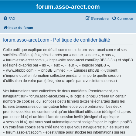
forum.asso-arcet.com
FAQ
S’enregistrer
Connexion
Index du forum
forum.asso-arcet.com - Politique de confidentialité
Cette politique explique en détail comment « forum.asso-arcet.com » et ses
sociétés affiliées (désignés ci-après par « nous », « notre », « nos »,
« forum.asso-arcet.com », « https://site.asso-arcet.com/PhpBB3.3.3 ») et phpBB
(désigné ci-après par « ils », « eux », « leur », « logiciel phpBB »,
« www.phpbb.com », « phpBB Limited », « Équipes phpBB ») utilisent
n’importe quelle information collectée pendant n’importe quelle session
d’utilisation de votre part (désignée ci-après par « vos informations »).
Vos informations sont collectées de deux manières. Premièrement, en
naviguant sur « forum.asso-arcet.com », le logiciel phpBB créera un certain
nombre de cookies, qui sont des petits fichiers textes téléchargés dans les
fichiers temporaires du navigateur Internet de votre ordinateur. Les deux
premiers cookies ne contiennent qu’un identifiant utilisateur (désigné ci-après
par « user-id ») et un identifiant de session invité (désigné ci-après par
« session-id »), qui vous sont automatiquement assignés par le logiciel phpBB.
Un troisième cookie sera créé une fois que vous naviguerez sur les sujets de
« forum.asso-arcet.com » et est utilisé pour stocker les informations sur les