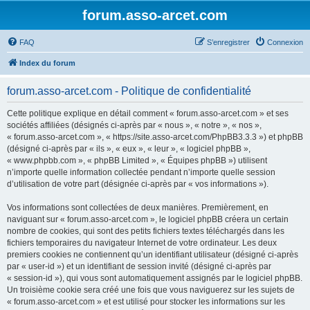
forum.asso-arcet.com
FAQ
S’enregistrer
Connexion
Index du forum
forum.asso-arcet.com - Politique de confidentialité
Cette politique explique en détail comment « forum.asso-arcet.com » et ses
sociétés affiliées (désignés ci-après par « nous », « notre », « nos »,
« forum.asso-arcet.com », « https://site.asso-arcet.com/PhpBB3.3.3 ») et phpBB
(désigné ci-après par « ils », « eux », « leur », « logiciel phpBB »,
« www.phpbb.com », « phpBB Limited », « Équipes phpBB ») utilisent
n’importe quelle information collectée pendant n’importe quelle session
d’utilisation de votre part (désignée ci-après par « vos informations »).
Vos informations sont collectées de deux manières. Premièrement, en
naviguant sur « forum.asso-arcet.com », le logiciel phpBB créera un certain
nombre de cookies, qui sont des petits fichiers textes téléchargés dans les
fichiers temporaires du navigateur Internet de votre ordinateur. Les deux
premiers cookies ne contiennent qu’un identifiant utilisateur (désigné ci-après
par « user-id ») et un identifiant de session invité (désigné ci-après par
« session-id »), qui vous sont automatiquement assignés par le logiciel phpBB.
Un troisième cookie sera créé une fois que vous naviguerez sur les sujets de
« forum.asso-arcet.com » et est utilisé pour stocker les informations sur les