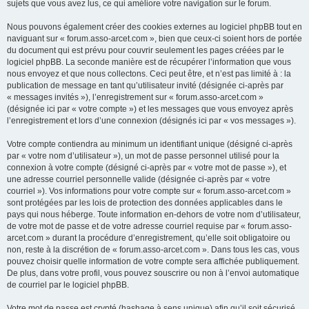
sujets que vous avez lus, ce qui améliore votre navigation sur le forum.
Nous pouvons également créer des cookies externes au logiciel phpBB tout en
naviguant sur « forum.asso-arcet.com », bien que ceux-ci soient hors de portée
du document qui est prévu pour couvrir seulement les pages créées par le
logiciel phpBB. La seconde manière est de récupérer l’information que vous
nous envoyez et que nous collectons. Ceci peut être, et n’est pas limité à : la
publication de message en tant qu’utilisateur invité (désignée ci-après par
« messages invités »), l’enregistrement sur « forum.asso-arcet.com »
(désignée ici par « votre compte ») et les messages que vous envoyez après
l’enregistrement et lors d’une connexion (désignés ici par « vos messages »).
Votre compte contiendra au minimum un identifiant unique (désigné ci-après
par « votre nom d’utilisateur »), un mot de passe personnel utilisé pour la
connexion à votre compte (désigné ci-après par « votre mot de passe »), et
une adresse courriel personnelle valide (désignée ci-après par « votre
courriel »). Vos informations pour votre compte sur « forum.asso-arcet.com »
sont protégées par les lois de protection des données applicables dans le
pays qui nous héberge. Toute information en-dehors de votre nom d’utilisateur,
de votre mot de passe et de votre adresse courriel requise par « forum.asso-
arcet.com » durant la procédure d’enregistrement, qu’elle soit obligatoire ou
non, reste à la discrétion de « forum.asso-arcet.com ». Dans tous les cas, vous
pouvez choisir quelle information de votre compte sera affichée publiquement.
De plus, dans votre profil, vous pouvez souscrire ou non à l’envoi automatique
de courriel par le logiciel phpBB.
Votre mot de passe est crypté (hashage à sens unique) afin qu’il soit sécurisé.