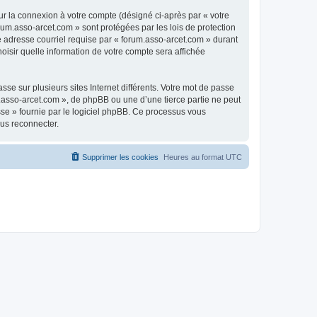
ur la connexion à votre compte (désigné ci-après par « votre
rum.asso-arcet.com » sont protégées par les lois de protection
e adresse courriel requise par « forum.asso-arcet.com » durant
hoisir quelle information de votre compte sera affichée
se sur plusieurs sites Internet différents. Votre mot de passe
.asso-arcet.com », de phpBB ou une d’une tierce partie ne peut
sse » fournie par le logiciel phpBB. Ce processus vous
ous reconnecter.
Supprimer les cookies
Heures au format
UTC