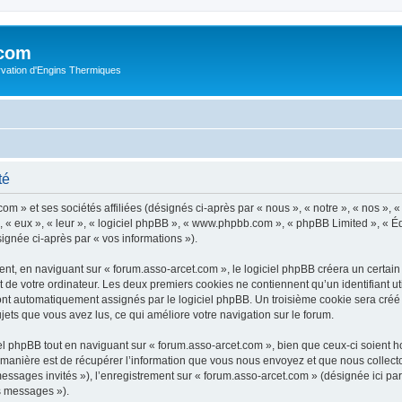
.com
rvation d'Engins Thermiques
té
m » et ses sociétés affiliées (désignés ci-après par « nous », « notre », « nos », « 
 « eux », « leur », « logiciel phpBB », « www.phpbb.com », « phpBB Limited », « Éq
signée ci-après par « vos informations »).
t, en naviguant sur « forum.asso-arcet.com », le logiciel phpBB créera un certain n
 de votre ordinateur. Les deux premiers cookies ne contiennent qu’un identifiant util
 sont automatiquement assignés par le logiciel phpBB. Un troisième cookie sera créé
sujets que vous avez lus, ce qui améliore votre navigation sur le forum.
 phpBB tout en naviguant sur « forum.asso-arcet.com », bien que ceux-ci soient h
nière est de récupérer l’information que vous nous envoyez et que nous collectons. 
 messages invités »), l’enregistrement sur « forum.asso-arcet.com » (désignée ici 
os messages »).