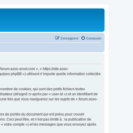
S’enregistrer
Connexion
forum.asso-arcet.com », « https://site.asso-
uipes phpBB ») utilisent n’importe quelle information collectée
ombre de cookies, qui sont des petits fichiers textes
isateur (désigné ci-après par « user-id ») et un identifiant de
 une fois que vous naviguerez sur les sujets de « forum.asso-
ors de portée du document qui est prévu pour couvrir
Ceci peut être, et n’est pas limité à : la publication de
par « votre compte ») et les messages que vous envoyez après