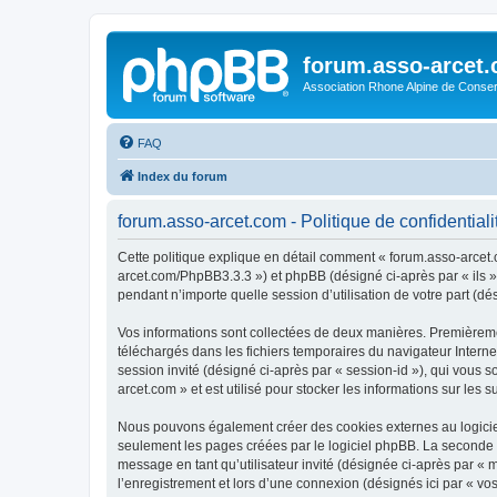
forum.asso-arcet
Association Rhone Alpine de Conse
FAQ
Index du forum
forum.asso-arcet.com - Politique de confidentiali
Cette politique explique en détail comment « forum.asso-arcet.co
arcet.com/PhpBB3.3.3 ») et phpBB (désigné ci-après par « ils »,
pendant n’importe quelle session d’utilisation de votre part (dé
Vos informations sont collectées de deux manières. Premièremen
téléchargés dans les fichiers temporaires du navigateur Internet
session invité (désigné ci-après par « session-id »), qui vous
arcet.com » et est utilisé pour stocker les informations sur les 
Nous pouvons également créer des cookies externes au logiciel
seulement les pages créées par le logiciel phpBB. La seconde ma
message en tant qu’utilisateur invité (désignée ci-après par «
l’enregistrement et lors d’une connexion (désignés ici par « v