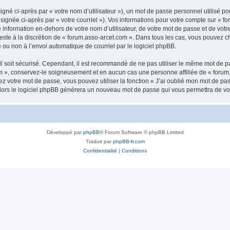
gné ci-après par « votre nom d’utilisateur »), un mot de passe personnel utilisé po
signée ci-après par « votre courriel »). Vos informations pour votre compte sur « fo
nformation en-dehors de votre nom d’utilisateur, de votre mot de passe et de votr
 reste à la discrétion de « forum.asso-arcet.com ». Dans tous les cas, vous pouvez c
 ou non à l’envoi automatique de courriel par le logiciel phpBB.
l soit sécurisé. Cependant, il est recommandé de ne pas utiliser le même mot de pas
m », conservez-le soigneusement et en aucun cas une personne affiliée de « forum
 votre mot de passe, vous pouvez utiliser la fonction « J’ai oublié mon mot de pa
, alors le logiciel phpBB générera un nouveau mot de passe qui vous permettra de v
Développé par
phpBB
® Forum Software © phpBB Limited
Traduit par
phpBB-fr.com
Confidentialité
|
Conditions