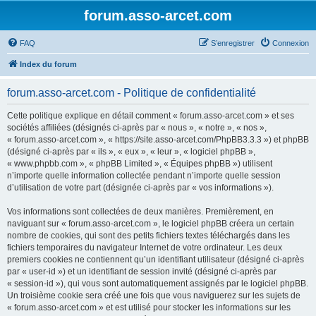
forum.asso-arcet.com
FAQ
S’enregistrer
Connexion
Index du forum
forum.asso-arcet.com - Politique de confidentialité
Cette politique explique en détail comment « forum.asso-arcet.com » et ses
sociétés affiliées (désignés ci-après par « nous », « notre », « nos »,
« forum.asso-arcet.com », « https://site.asso-arcet.com/PhpBB3.3.3 ») et phpBB
(désigné ci-après par « ils », « eux », « leur », « logiciel phpBB »,
« www.phpbb.com », « phpBB Limited », « Équipes phpBB ») utilisent
n’importe quelle information collectée pendant n’importe quelle session
d’utilisation de votre part (désignée ci-après par « vos informations »).
Vos informations sont collectées de deux manières. Premièrement, en
naviguant sur « forum.asso-arcet.com », le logiciel phpBB créera un certain
nombre de cookies, qui sont des petits fichiers textes téléchargés dans les
fichiers temporaires du navigateur Internet de votre ordinateur. Les deux
premiers cookies ne contiennent qu’un identifiant utilisateur (désigné ci-après
par « user-id ») et un identifiant de session invité (désigné ci-après par
« session-id »), qui vous sont automatiquement assignés par le logiciel phpBB.
Un troisième cookie sera créé une fois que vous naviguerez sur les sujets de
« forum.asso-arcet.com » et est utilisé pour stocker les informations sur les