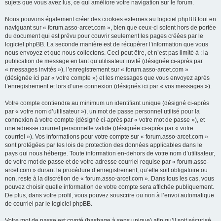
sujets que vous avez lus, ce qui améliore votre navigation sur le forum.
Nous pouvons également créer des cookies externes au logiciel phpBB tout en
naviguant sur « forum.asso-arcet.com », bien que ceux-ci soient hors de portée
du document qui est prévu pour couvrir seulement les pages créées par le
logiciel phpBB. La seconde manière est de récupérer l’information que vous
nous envoyez et que nous collectons. Ceci peut être, et n’est pas limité à : la
publication de message en tant qu’utilisateur invité (désignée ci-après par
« messages invités »), l’enregistrement sur « forum.asso-arcet.com »
(désignée ici par « votre compte ») et les messages que vous envoyez après
l’enregistrement et lors d’une connexion (désignés ici par « vos messages »).
Votre compte contiendra au minimum un identifiant unique (désigné ci-après
par « votre nom d’utilisateur »), un mot de passe personnel utilisé pour la
connexion à votre compte (désigné ci-après par « votre mot de passe »), et
une adresse courriel personnelle valide (désignée ci-après par « votre
courriel »). Vos informations pour votre compte sur « forum.asso-arcet.com »
sont protégées par les lois de protection des données applicables dans le
pays qui nous héberge. Toute information en-dehors de votre nom d’utilisateur,
de votre mot de passe et de votre adresse courriel requise par « forum.asso-
arcet.com » durant la procédure d’enregistrement, qu’elle soit obligatoire ou
non, reste à la discrétion de « forum.asso-arcet.com ». Dans tous les cas, vous
pouvez choisir quelle information de votre compte sera affichée publiquement.
De plus, dans votre profil, vous pouvez souscrire ou non à l’envoi automatique
de courriel par le logiciel phpBB.
Votre mot de passe est crypté (hashage à sens unique) afin qu’il soit sécurisé.