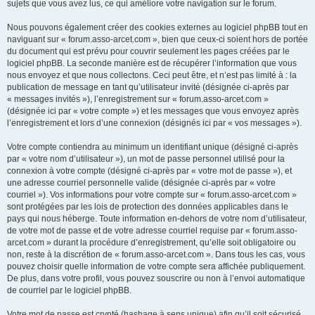
sujets que vous avez lus, ce qui améliore votre navigation sur le forum.
Nous pouvons également créer des cookies externes au logiciel phpBB tout en
naviguant sur « forum.asso-arcet.com », bien que ceux-ci soient hors de portée
du document qui est prévu pour couvrir seulement les pages créées par le
logiciel phpBB. La seconde manière est de récupérer l’information que vous
nous envoyez et que nous collectons. Ceci peut être, et n’est pas limité à : la
publication de message en tant qu’utilisateur invité (désignée ci-après par
« messages invités »), l’enregistrement sur « forum.asso-arcet.com »
(désignée ici par « votre compte ») et les messages que vous envoyez après
l’enregistrement et lors d’une connexion (désignés ici par « vos messages »).
Votre compte contiendra au minimum un identifiant unique (désigné ci-après
par « votre nom d’utilisateur »), un mot de passe personnel utilisé pour la
connexion à votre compte (désigné ci-après par « votre mot de passe »), et
une adresse courriel personnelle valide (désignée ci-après par « votre
courriel »). Vos informations pour votre compte sur « forum.asso-arcet.com »
sont protégées par les lois de protection des données applicables dans le
pays qui nous héberge. Toute information en-dehors de votre nom d’utilisateur,
de votre mot de passe et de votre adresse courriel requise par « forum.asso-
arcet.com » durant la procédure d’enregistrement, qu’elle soit obligatoire ou
non, reste à la discrétion de « forum.asso-arcet.com ». Dans tous les cas, vous
pouvez choisir quelle information de votre compte sera affichée publiquement.
De plus, dans votre profil, vous pouvez souscrire ou non à l’envoi automatique
de courriel par le logiciel phpBB.
Votre mot de passe est crypté (hashage à sens unique) afin qu’il soit sécurisé.