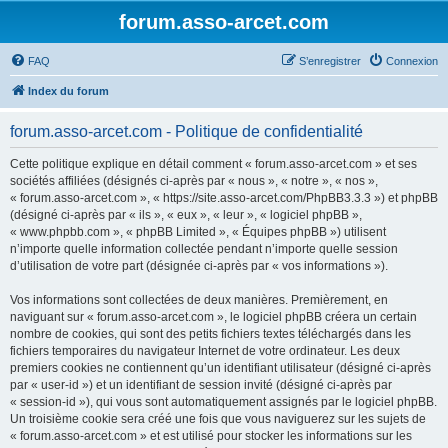
forum.asso-arcet.com
FAQ
S’enregistrer
Connexion
Index du forum
forum.asso-arcet.com - Politique de confidentialité
Cette politique explique en détail comment « forum.asso-arcet.com » et ses
sociétés affiliées (désignés ci-après par « nous », « notre », « nos »,
« forum.asso-arcet.com », « https://site.asso-arcet.com/PhpBB3.3.3 ») et phpBB
(désigné ci-après par « ils », « eux », « leur », « logiciel phpBB »,
« www.phpbb.com », « phpBB Limited », « Équipes phpBB ») utilisent
n’importe quelle information collectée pendant n’importe quelle session
d’utilisation de votre part (désignée ci-après par « vos informations »).
Vos informations sont collectées de deux manières. Premièrement, en
naviguant sur « forum.asso-arcet.com », le logiciel phpBB créera un certain
nombre de cookies, qui sont des petits fichiers textes téléchargés dans les
fichiers temporaires du navigateur Internet de votre ordinateur. Les deux
premiers cookies ne contiennent qu’un identifiant utilisateur (désigné ci-après
par « user-id ») et un identifiant de session invité (désigné ci-après par
« session-id »), qui vous sont automatiquement assignés par le logiciel phpBB.
Un troisième cookie sera créé une fois que vous naviguerez sur les sujets de
« forum.asso-arcet.com » et est utilisé pour stocker les informations sur les