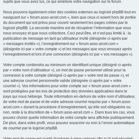
sujets que vous avez lus, ce qui améliore votre navigation sur le forum.
Nous pouvons également créer des cookies externes au logiciel phpBB tout en
naviguant sur « forum.asso-arcet.com », bien que ceux-ci soient hors de portée
du document qui est prévu pour couvrir seulement les pages créées par le
logiciel phpBB. La seconde manière est de récupérer l’information que vous
nous envoyez et que nous collectons. Ceci peut être, et n’est pas limité à : la
publication de message en tant qu’utilisateur invité (désignée ci-après par
« messages invités »), l’enregistrement sur « forum.asso-arcet.com »
(désignée ici par « votre compte ») et les messages que vous envoyez après
l’enregistrement et lors d’une connexion (désignés ici par « vos messages »).
Votre compte contiendra au minimum un identifiant unique (désigné ci-après
par « votre nom d’utilisateur »), un mot de passe personnel utilisé pour la
connexion à votre compte (désigné ci-après par « votre mot de passe »), et
une adresse courriel personnelle valide (désignée ci-après par « votre
courriel »). Vos informations pour votre compte sur « forum.asso-arcet.com »
sont protégées par les lois de protection des données applicables dans le
pays qui nous héberge. Toute information en-dehors de votre nom d’utilisateur,
de votre mot de passe et de votre adresse courriel requise par « forum.asso-
arcet.com » durant la procédure d’enregistrement, qu’elle soit obligatoire ou
non, reste à la discrétion de « forum.asso-arcet.com ». Dans tous les cas, vous
pouvez choisir quelle information de votre compte sera affichée publiquement.
De plus, dans votre profil, vous pouvez souscrire ou non à l’envoi automatique
de courriel par le logiciel phpBB.
Votre mot de passe est crypté (hashage à sens unique) afin qu’il soit sécurisé.