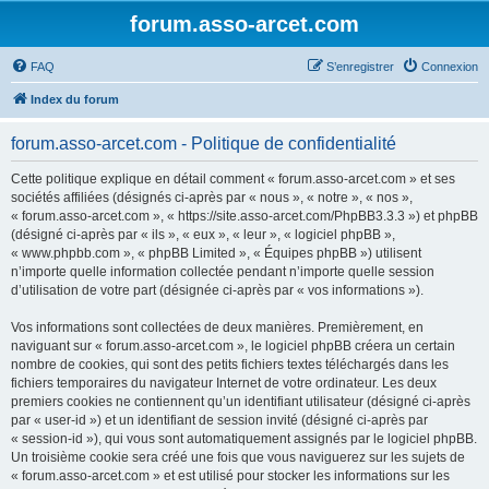
forum.asso-arcet.com
FAQ
S’enregistrer
Connexion
Index du forum
forum.asso-arcet.com - Politique de confidentialité
Cette politique explique en détail comment « forum.asso-arcet.com » et ses
sociétés affiliées (désignés ci-après par « nous », « notre », « nos »,
« forum.asso-arcet.com », « https://site.asso-arcet.com/PhpBB3.3.3 ») et phpBB
(désigné ci-après par « ils », « eux », « leur », « logiciel phpBB »,
« www.phpbb.com », « phpBB Limited », « Équipes phpBB ») utilisent
n’importe quelle information collectée pendant n’importe quelle session
d’utilisation de votre part (désignée ci-après par « vos informations »).
Vos informations sont collectées de deux manières. Premièrement, en
naviguant sur « forum.asso-arcet.com », le logiciel phpBB créera un certain
nombre de cookies, qui sont des petits fichiers textes téléchargés dans les
fichiers temporaires du navigateur Internet de votre ordinateur. Les deux
premiers cookies ne contiennent qu’un identifiant utilisateur (désigné ci-après
par « user-id ») et un identifiant de session invité (désigné ci-après par
« session-id »), qui vous sont automatiquement assignés par le logiciel phpBB.
Un troisième cookie sera créé une fois que vous naviguerez sur les sujets de
« forum.asso-arcet.com » et est utilisé pour stocker les informations sur les