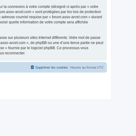
ur la connexion à votre compte (désigné ci-après par « votre
rum.asso-arcet.com » sont protégées par les lois de protection
e adresse courriel requise par « forum.asso-arcet.com » durant
hoisir quelle information de votre compte sera affichée
se sur plusieurs sites Internet différents. Votre mot de passe
.asso-arcet.com », de phpBB ou une d’une tierce partie ne peut
sse » fournie par le logiciel phpBB. Ce processus vous
ous reconnecter.
Supprimer les cookies
Heures au format
UTC