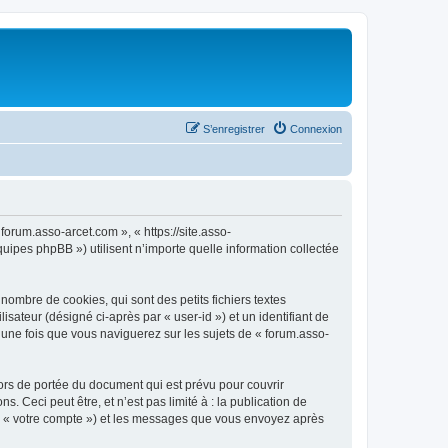
S’enregistrer
Connexion
forum.asso-arcet.com », « https://site.asso-
uipes phpBB ») utilisent n’importe quelle information collectée
ombre de cookies, qui sont des petits fichiers textes
isateur (désigné ci-après par « user-id ») et un identifiant de
 une fois que vous naviguerez sur les sujets de « forum.asso-
ors de portée du document qui est prévu pour couvrir
Ceci peut être, et n’est pas limité à : la publication de
par « votre compte ») et les messages que vous envoyez après