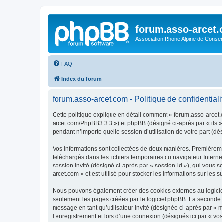
forum.asso-arcet
Association Rhone Alpine de Conse
FAQ
Index du forum
forum.asso-arcet.com - Politique de confidentiali
Cette politique explique en détail comment « forum.asso-arcet.co
arcet.com/PhpBB3.3.3 ») et phpBB (désigné ci-après par « ils »,
pendant n’importe quelle session d’utilisation de votre part (dé
Vos informations sont collectées de deux manières. Premièremen
téléchargés dans les fichiers temporaires du navigateur Internet
session invité (désigné ci-après par « session-id »), qui vous
arcet.com » et est utilisé pour stocker les informations sur les 
Nous pouvons également créer des cookies externes au logiciel
seulement les pages créées par le logiciel phpBB. La seconde ma
message en tant qu’utilisateur invité (désignée ci-après par «
l’enregistrement et lors d’une connexion (désignés ici par « v