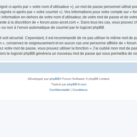
gné ci-après par « votre nom d’utilisateur »), un mot de passe personnel utilisé po
signée ci-après par « votre courriel »). Vos informations pour votre compte sur « fo
nformation en-dehors de votre nom d’utilisateur, de votre mot de passe et de votr
 reste à la discrétion de « forum.asso-arcet.com ». Dans tous les cas, vous pouvez c
 ou non à l’envoi automatique de courriel par le logiciel phpBB.
l soit sécurisé. Cependant, il est recommandé de ne pas utiliser le même mot de pas
m », conservez-le soigneusement et en aucun cas une personne affiliée de « forum
 votre mot de passe, vous pouvez utiliser la fonction « J’ai oublié mon mot de pa
, alors le logiciel phpBB générera un nouveau mot de passe qui vous permettra de v
Développé par
phpBB
® Forum Software © phpBB Limited
Traduit par
phpBB-fr.com
Confidentialité
|
Conditions