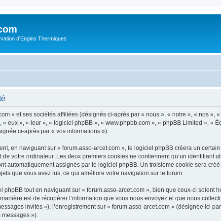
.com
rvation d'Engins Thermiques
té
m » et ses sociétés affiliées (désignés ci-après par « nous », « notre », « nos », « 
 « eux », « leur », « logiciel phpBB », « www.phpbb.com », « phpBB Limited », « Éq
signée ci-après par « vos informations »).
t, en naviguant sur « forum.asso-arcet.com », le logiciel phpBB créera un certain n
 de votre ordinateur. Les deux premiers cookies ne contiennent qu’un identifiant util
 sont automatiquement assignés par le logiciel phpBB. Un troisième cookie sera créé
sujets que vous avez lus, ce qui améliore votre navigation sur le forum.
 phpBB tout en naviguant sur « forum.asso-arcet.com », bien que ceux-ci soient h
nière est de récupérer l’information que vous nous envoyez et que nous collectons. 
 messages invités »), l’enregistrement sur « forum.asso-arcet.com » (désignée ici 
os messages »).