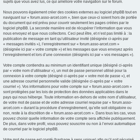
sujets que vous avez lus, ce qui améliore votre navigation sur le forum.
Nous pouvons également créer des cookies externes au logiciel phpBB tout en
naviguant sur « forum.asso-arcet.com », bien que ceux-ci soient hors de portée
du document qui est prévu pour couvrir seulement les pages créées par le
logiciel phpBB. La seconde manière est de récupérer l’information que vous
nous envoyez et que nous collectons. Ceci peut être, et n’est pas limité à : la
publication de message en tant qu’utilisateur invité (désignée ci-après par
« messages invités »), l’enregistrement sur « forum.asso-arcet.com »
(désignée ici par « votre compte ») et les messages que vous envoyez après
l’enregistrement et lors d’une connexion (désignés ici par « vos messages »).
Votre compte contiendra au minimum un identifiant unique (désigné ci-après
par « votre nom d’utilisateur »), un mot de passe personnel utilisé pour la
connexion à votre compte (désigné ci-après par « votre mot de passe »), et
une adresse courriel personnelle valide (désignée ci-après par « votre
courriel »). Vos informations pour votre compte sur « forum.asso-arcet.com »
sont protégées par les lois de protection des données applicables dans le
pays qui nous héberge. Toute information en-dehors de votre nom d’utilisateur,
de votre mot de passe et de votre adresse courriel requise par « forum.asso-
arcet.com » durant la procédure d’enregistrement, qu’elle soit obligatoire ou
non, reste à la discrétion de « forum.asso-arcet.com ». Dans tous les cas, vous
pouvez choisir quelle information de votre compte sera affichée publiquement.
De plus, dans votre profil, vous pouvez souscrire ou non à l’envoi automatique
de courriel par le logiciel phpBB.
Votre mot de passe est crypté (hashage à sens unique) afin qu’il soit sécurisé.