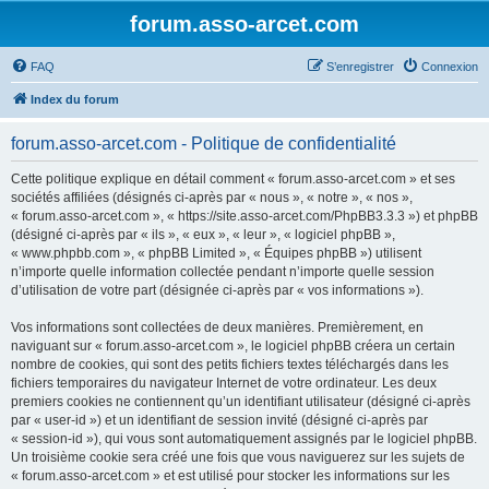
forum.asso-arcet.com
FAQ
S’enregistrer
Connexion
Index du forum
forum.asso-arcet.com - Politique de confidentialité
Cette politique explique en détail comment « forum.asso-arcet.com » et ses
sociétés affiliées (désignés ci-après par « nous », « notre », « nos »,
« forum.asso-arcet.com », « https://site.asso-arcet.com/PhpBB3.3.3 ») et phpBB
(désigné ci-après par « ils », « eux », « leur », « logiciel phpBB »,
« www.phpbb.com », « phpBB Limited », « Équipes phpBB ») utilisent
n’importe quelle information collectée pendant n’importe quelle session
d’utilisation de votre part (désignée ci-après par « vos informations »).
Vos informations sont collectées de deux manières. Premièrement, en
naviguant sur « forum.asso-arcet.com », le logiciel phpBB créera un certain
nombre de cookies, qui sont des petits fichiers textes téléchargés dans les
fichiers temporaires du navigateur Internet de votre ordinateur. Les deux
premiers cookies ne contiennent qu’un identifiant utilisateur (désigné ci-après
par « user-id ») et un identifiant de session invité (désigné ci-après par
« session-id »), qui vous sont automatiquement assignés par le logiciel phpBB.
Un troisième cookie sera créé une fois que vous naviguerez sur les sujets de
« forum.asso-arcet.com » et est utilisé pour stocker les informations sur les