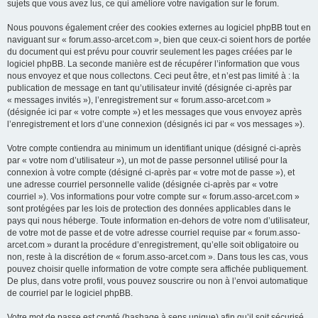
sujets que vous avez lus, ce qui améliore votre navigation sur le forum.
Nous pouvons également créer des cookies externes au logiciel phpBB tout en
naviguant sur « forum.asso-arcet.com », bien que ceux-ci soient hors de portée
du document qui est prévu pour couvrir seulement les pages créées par le
logiciel phpBB. La seconde manière est de récupérer l’information que vous
nous envoyez et que nous collectons. Ceci peut être, et n’est pas limité à : la
publication de message en tant qu’utilisateur invité (désignée ci-après par
« messages invités »), l’enregistrement sur « forum.asso-arcet.com »
(désignée ici par « votre compte ») et les messages que vous envoyez après
l’enregistrement et lors d’une connexion (désignés ici par « vos messages »).
Votre compte contiendra au minimum un identifiant unique (désigné ci-après
par « votre nom d’utilisateur »), un mot de passe personnel utilisé pour la
connexion à votre compte (désigné ci-après par « votre mot de passe »), et
une adresse courriel personnelle valide (désignée ci-après par « votre
courriel »). Vos informations pour votre compte sur « forum.asso-arcet.com »
sont protégées par les lois de protection des données applicables dans le
pays qui nous héberge. Toute information en-dehors de votre nom d’utilisateur,
de votre mot de passe et de votre adresse courriel requise par « forum.asso-
arcet.com » durant la procédure d’enregistrement, qu’elle soit obligatoire ou
non, reste à la discrétion de « forum.asso-arcet.com ». Dans tous les cas, vous
pouvez choisir quelle information de votre compte sera affichée publiquement.
De plus, dans votre profil, vous pouvez souscrire ou non à l’envoi automatique
de courriel par le logiciel phpBB.
Votre mot de passe est crypté (hashage à sens unique) afin qu’il soit sécurisé.