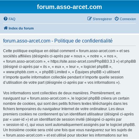
forum.asso-arcet.com
FAQ
S’enregistrer
Connexion
Index du forum
forum.asso-arcet.com - Politique de confidentialité
Cette politique explique en détail comment « forum.asso-arcet.com » et ses
sociétés affiliées (désignés ci-après par « nous », « notre », « nos »,
« forum.asso-arcet.com », « https://site.asso-arcet.com/PhpBB3.3.3 ») et phpBB
(désigné ci-après par « ils », « eux », « leur », « logiciel phpBB »,
« www.phpbb.com », « phpBB Limited », « Équipes phpBB ») utilisent
n’importe quelle information collectée pendant n’importe quelle session
d’utilisation de votre part (désignée ci-après par « vos informations »).
Vos informations sont collectées de deux manières. Premièrement, en
naviguant sur « forum.asso-arcet.com », le logiciel phpBB créera un certain
nombre de cookies, qui sont des petits fichiers textes téléchargés dans les
fichiers temporaires du navigateur Internet de votre ordinateur. Les deux
premiers cookies ne contiennent qu’un identifiant utilisateur (désigné ci-après
par « user-id ») et un identifiant de session invité (désigné ci-après par
« session-id »), qui vous sont automatiquement assignés par le logiciel phpBB.
Un troisième cookie sera créé une fois que vous naviguerez sur les sujets de
« forum.asso-arcet.com » et est utilisé pour stocker les informations sur les