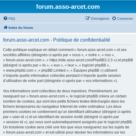
forum.asso-arcet.com
FAQ
S’enregistrer
Connexion
Index du forum
forum.asso-arcet.com - Politique de confidentialité
Cette politique explique en détail comment « forum.asso-arcet.com » et ses
sociétés affiliées (désignés ci-après par « nous », « notre », « nos »,
« forum.asso-arcet.com », « https://site.asso-arcet.com/PhpBB3.3.3 ») et phpBB
(désigné ci-après par « ils », « eux », « leur », « logiciel phpBB »,
« www.phpbb.com », « phpBB Limited », « Équipes phpBB ») utilisent
n’importe quelle information collectée pendant n’importe quelle session
d’utilisation de votre part (désignée ci-après par « vos informations »).
Vos informations sont collectées de deux manières. Premièrement, en
naviguant sur « forum.asso-arcet.com », le logiciel phpBB créera un certain
nombre de cookies, qui sont des petits fichiers textes téléchargés dans les
fichiers temporaires du navigateur Internet de votre ordinateur. Les deux
premiers cookies ne contiennent qu’un identifiant utilisateur (désigné ci-après
par « user-id ») et un identifiant de session invité (désigné ci-après par
« session-id »), qui vous sont automatiquement assignés par le logiciel phpBB.
Un troisième cookie sera créé une fois que vous naviguerez sur les sujets de
« forum.asso-arcet.com » et est utilisé pour stocker les informations sur les