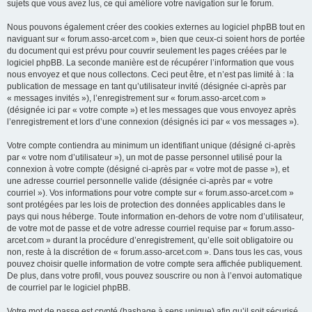
sujets que vous avez lus, ce qui améliore votre navigation sur le forum.
Nous pouvons également créer des cookies externes au logiciel phpBB tout en
naviguant sur « forum.asso-arcet.com », bien que ceux-ci soient hors de portée
du document qui est prévu pour couvrir seulement les pages créées par le
logiciel phpBB. La seconde manière est de récupérer l’information que vous
nous envoyez et que nous collectons. Ceci peut être, et n’est pas limité à : la
publication de message en tant qu’utilisateur invité (désignée ci-après par
« messages invités »), l’enregistrement sur « forum.asso-arcet.com »
(désignée ici par « votre compte ») et les messages que vous envoyez après
l’enregistrement et lors d’une connexion (désignés ici par « vos messages »).
Votre compte contiendra au minimum un identifiant unique (désigné ci-après
par « votre nom d’utilisateur »), un mot de passe personnel utilisé pour la
connexion à votre compte (désigné ci-après par « votre mot de passe »), et
une adresse courriel personnelle valide (désignée ci-après par « votre
courriel »). Vos informations pour votre compte sur « forum.asso-arcet.com »
sont protégées par les lois de protection des données applicables dans le
pays qui nous héberge. Toute information en-dehors de votre nom d’utilisateur,
de votre mot de passe et de votre adresse courriel requise par « forum.asso-
arcet.com » durant la procédure d’enregistrement, qu’elle soit obligatoire ou
non, reste à la discrétion de « forum.asso-arcet.com ». Dans tous les cas, vous
pouvez choisir quelle information de votre compte sera affichée publiquement.
De plus, dans votre profil, vous pouvez souscrire ou non à l’envoi automatique
de courriel par le logiciel phpBB.
Votre mot de passe est crypté (hashage à sens unique) afin qu’il soit sécurisé.