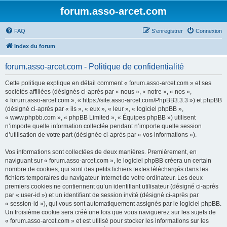
forum.asso-arcet.com
FAQ
S’enregistrer
Connexion
Index du forum
forum.asso-arcet.com - Politique de confidentialité
Cette politique explique en détail comment « forum.asso-arcet.com » et ses
sociétés affiliées (désignés ci-après par « nous », « notre », « nos »,
« forum.asso-arcet.com », « https://site.asso-arcet.com/PhpBB3.3.3 ») et phpBB
(désigné ci-après par « ils », « eux », « leur », « logiciel phpBB »,
« www.phpbb.com », « phpBB Limited », « Équipes phpBB ») utilisent
n’importe quelle information collectée pendant n’importe quelle session
d’utilisation de votre part (désignée ci-après par « vos informations »).
Vos informations sont collectées de deux manières. Premièrement, en
naviguant sur « forum.asso-arcet.com », le logiciel phpBB créera un certain
nombre de cookies, qui sont des petits fichiers textes téléchargés dans les
fichiers temporaires du navigateur Internet de votre ordinateur. Les deux
premiers cookies ne contiennent qu’un identifiant utilisateur (désigné ci-après
par « user-id ») et un identifiant de session invité (désigné ci-après par
« session-id »), qui vous sont automatiquement assignés par le logiciel phpBB.
Un troisième cookie sera créé une fois que vous naviguerez sur les sujets de
« forum.asso-arcet.com » et est utilisé pour stocker les informations sur les