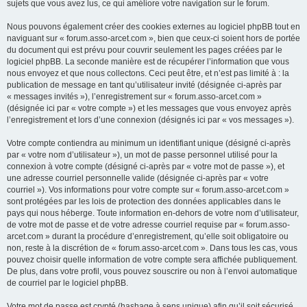
sujets que vous avez lus, ce qui améliore votre navigation sur le forum.
Nous pouvons également créer des cookies externes au logiciel phpBB tout en
naviguant sur « forum.asso-arcet.com », bien que ceux-ci soient hors de portée
du document qui est prévu pour couvrir seulement les pages créées par le
logiciel phpBB. La seconde manière est de récupérer l’information que vous
nous envoyez et que nous collectons. Ceci peut être, et n’est pas limité à : la
publication de message en tant qu’utilisateur invité (désignée ci-après par
« messages invités »), l’enregistrement sur « forum.asso-arcet.com »
(désignée ici par « votre compte ») et les messages que vous envoyez après
l’enregistrement et lors d’une connexion (désignés ici par « vos messages »).
Votre compte contiendra au minimum un identifiant unique (désigné ci-après
par « votre nom d’utilisateur »), un mot de passe personnel utilisé pour la
connexion à votre compte (désigné ci-après par « votre mot de passe »), et
une adresse courriel personnelle valide (désignée ci-après par « votre
courriel »). Vos informations pour votre compte sur « forum.asso-arcet.com »
sont protégées par les lois de protection des données applicables dans le
pays qui nous héberge. Toute information en-dehors de votre nom d’utilisateur,
de votre mot de passe et de votre adresse courriel requise par « forum.asso-
arcet.com » durant la procédure d’enregistrement, qu’elle soit obligatoire ou
non, reste à la discrétion de « forum.asso-arcet.com ». Dans tous les cas, vous
pouvez choisir quelle information de votre compte sera affichée publiquement.
De plus, dans votre profil, vous pouvez souscrire ou non à l’envoi automatique
de courriel par le logiciel phpBB.
Votre mot de passe est crypté (hashage à sens unique) afin qu’il soit sécurisé.