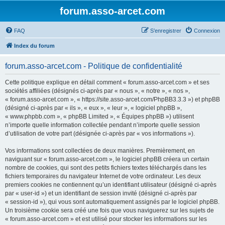
forum.asso-arcet.com
FAQ
S’enregistrer
Connexion
Index du forum
forum.asso-arcet.com - Politique de confidentialité
Cette politique explique en détail comment « forum.asso-arcet.com » et ses
sociétés affiliées (désignés ci-après par « nous », « notre », « nos »,
« forum.asso-arcet.com », « https://site.asso-arcet.com/PhpBB3.3.3 ») et phpBB
(désigné ci-après par « ils », « eux », « leur », « logiciel phpBB »,
« www.phpbb.com », « phpBB Limited », « Équipes phpBB ») utilisent
n’importe quelle information collectée pendant n’importe quelle session
d’utilisation de votre part (désignée ci-après par « vos informations »).
Vos informations sont collectées de deux manières. Premièrement, en
naviguant sur « forum.asso-arcet.com », le logiciel phpBB créera un certain
nombre de cookies, qui sont des petits fichiers textes téléchargés dans les
fichiers temporaires du navigateur Internet de votre ordinateur. Les deux
premiers cookies ne contiennent qu’un identifiant utilisateur (désigné ci-après
par « user-id ») et un identifiant de session invité (désigné ci-après par
« session-id »), qui vous sont automatiquement assignés par le logiciel phpBB.
Un troisième cookie sera créé une fois que vous naviguerez sur les sujets de
« forum.asso-arcet.com » et est utilisé pour stocker les informations sur les