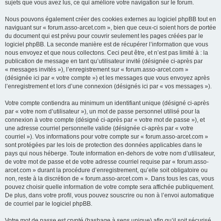
sujets que vous avez lus, ce qui améliore votre navigation sur le forum.
Nous pouvons également créer des cookies externes au logiciel phpBB tout en
naviguant sur « forum.asso-arcet.com », bien que ceux-ci soient hors de portée
du document qui est prévu pour couvrir seulement les pages créées par le
logiciel phpBB. La seconde manière est de récupérer l’information que vous
nous envoyez et que nous collectons. Ceci peut être, et n’est pas limité à : la
publication de message en tant qu’utilisateur invité (désignée ci-après par
« messages invités »), l’enregistrement sur « forum.asso-arcet.com »
(désignée ici par « votre compte ») et les messages que vous envoyez après
l’enregistrement et lors d’une connexion (désignés ici par « vos messages »).
Votre compte contiendra au minimum un identifiant unique (désigné ci-après
par « votre nom d’utilisateur »), un mot de passe personnel utilisé pour la
connexion à votre compte (désigné ci-après par « votre mot de passe »), et
une adresse courriel personnelle valide (désignée ci-après par « votre
courriel »). Vos informations pour votre compte sur « forum.asso-arcet.com »
sont protégées par les lois de protection des données applicables dans le
pays qui nous héberge. Toute information en-dehors de votre nom d’utilisateur,
de votre mot de passe et de votre adresse courriel requise par « forum.asso-
arcet.com » durant la procédure d’enregistrement, qu’elle soit obligatoire ou
non, reste à la discrétion de « forum.asso-arcet.com ». Dans tous les cas, vous
pouvez choisir quelle information de votre compte sera affichée publiquement.
De plus, dans votre profil, vous pouvez souscrire ou non à l’envoi automatique
de courriel par le logiciel phpBB.
Votre mot de passe est crypté (hashage à sens unique) afin qu’il soit sécurisé.