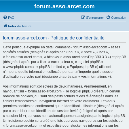
forum.asso-arcet.com
FAQ
S’enregistrer
Connexion
Index du forum
forum.asso-arcet.com - Politique de confidentialité
Cette politique explique en détail comment « forum.asso-arcet.com » et ses
sociétés affiliées (désignés ci-après par « nous », « notre », « nos »,
« forum.asso-arcet.com », « https://site.asso-arcet.com/PhpBB3.3.3 ») et phpBB
(désigné ci-après par « ils », « eux », « leur », « logiciel phpBB »,
« www.phpbb.com », « phpBB Limited », « Équipes phpBB ») utilisent
n’importe quelle information collectée pendant n’importe quelle session
d’utilisation de votre part (désignée ci-après par « vos informations »).
Vos informations sont collectées de deux manières. Premièrement, en
naviguant sur « forum.asso-arcet.com », le logiciel phpBB créera un certain
nombre de cookies, qui sont des petits fichiers textes téléchargés dans les
fichiers temporaires du navigateur Internet de votre ordinateur. Les deux
premiers cookies ne contiennent qu’un identifiant utilisateur (désigné ci-après
par « user-id ») et un identifiant de session invité (désigné ci-après par
« session-id »), qui vous sont automatiquement assignés par le logiciel phpBB.
Un troisième cookie sera créé une fois que vous naviguerez sur les sujets de
« forum.asso-arcet.com » et est utilisé pour stocker les informations sur les