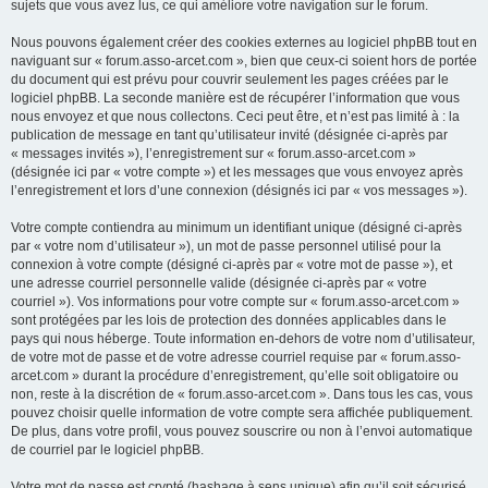
sujets que vous avez lus, ce qui améliore votre navigation sur le forum.
Nous pouvons également créer des cookies externes au logiciel phpBB tout en
naviguant sur « forum.asso-arcet.com », bien que ceux-ci soient hors de portée
du document qui est prévu pour couvrir seulement les pages créées par le
logiciel phpBB. La seconde manière est de récupérer l’information que vous
nous envoyez et que nous collectons. Ceci peut être, et n’est pas limité à : la
publication de message en tant qu’utilisateur invité (désignée ci-après par
« messages invités »), l’enregistrement sur « forum.asso-arcet.com »
(désignée ici par « votre compte ») et les messages que vous envoyez après
l’enregistrement et lors d’une connexion (désignés ici par « vos messages »).
Votre compte contiendra au minimum un identifiant unique (désigné ci-après
par « votre nom d’utilisateur »), un mot de passe personnel utilisé pour la
connexion à votre compte (désigné ci-après par « votre mot de passe »), et
une adresse courriel personnelle valide (désignée ci-après par « votre
courriel »). Vos informations pour votre compte sur « forum.asso-arcet.com »
sont protégées par les lois de protection des données applicables dans le
pays qui nous héberge. Toute information en-dehors de votre nom d’utilisateur,
de votre mot de passe et de votre adresse courriel requise par « forum.asso-
arcet.com » durant la procédure d’enregistrement, qu’elle soit obligatoire ou
non, reste à la discrétion de « forum.asso-arcet.com ». Dans tous les cas, vous
pouvez choisir quelle information de votre compte sera affichée publiquement.
De plus, dans votre profil, vous pouvez souscrire ou non à l’envoi automatique
de courriel par le logiciel phpBB.
Votre mot de passe est crypté (hashage à sens unique) afin qu’il soit sécurisé.