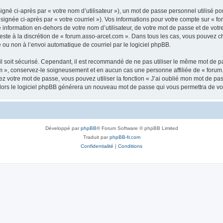
gné ci-après par « votre nom d’utilisateur »), un mot de passe personnel utilisé po
signée ci-après par « votre courriel »). Vos informations pour votre compte sur « fo
nformation en-dehors de votre nom d’utilisateur, de votre mot de passe et de votr
 reste à la discrétion de « forum.asso-arcet.com ». Dans tous les cas, vous pouvez c
 ou non à l’envoi automatique de courriel par le logiciel phpBB.
l soit sécurisé. Cependant, il est recommandé de ne pas utiliser le même mot de pas
m », conservez-le soigneusement et en aucun cas une personne affiliée de « forum
 votre mot de passe, vous pouvez utiliser la fonction « J’ai oublié mon mot de pa
, alors le logiciel phpBB générera un nouveau mot de passe qui vous permettra de v
Développé par
phpBB
® Forum Software © phpBB Limited
Traduit par
phpBB-fr.com
Confidentialité
|
Conditions