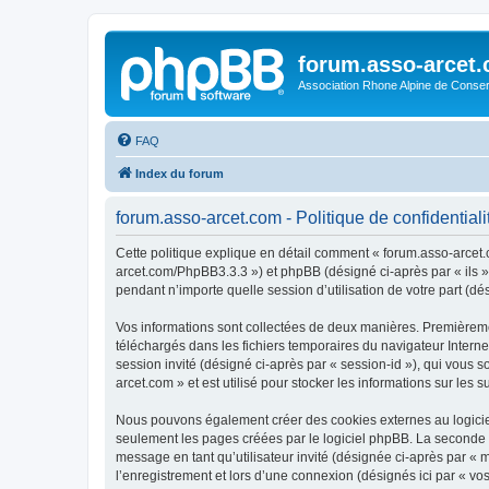
forum.asso-arcet
Association Rhone Alpine de Conse
FAQ
Index du forum
forum.asso-arcet.com - Politique de confidentiali
Cette politique explique en détail comment « forum.asso-arcet.co
arcet.com/PhpBB3.3.3 ») et phpBB (désigné ci-après par « ils »,
pendant n’importe quelle session d’utilisation de votre part (dé
Vos informations sont collectées de deux manières. Premièremen
téléchargés dans les fichiers temporaires du navigateur Internet
session invité (désigné ci-après par « session-id »), qui vous
arcet.com » et est utilisé pour stocker les informations sur les 
Nous pouvons également créer des cookies externes au logiciel
seulement les pages créées par le logiciel phpBB. La seconde ma
message en tant qu’utilisateur invité (désignée ci-après par «
l’enregistrement et lors d’une connexion (désignés ici par « v