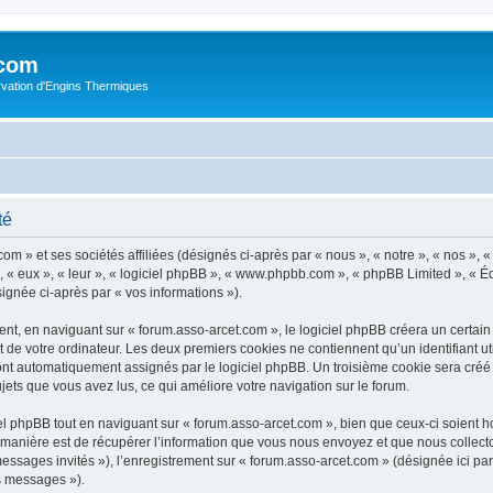
.com
rvation d'Engins Thermiques
té
m » et ses sociétés affiliées (désignés ci-après par « nous », « notre », « nos », « 
 « eux », « leur », « logiciel phpBB », « www.phpbb.com », « phpBB Limited », « Éq
signée ci-après par « vos informations »).
t, en naviguant sur « forum.asso-arcet.com », le logiciel phpBB créera un certain n
 de votre ordinateur. Les deux premiers cookies ne contiennent qu’un identifiant util
 sont automatiquement assignés par le logiciel phpBB. Un troisième cookie sera créé
sujets que vous avez lus, ce qui améliore votre navigation sur le forum.
 phpBB tout en naviguant sur « forum.asso-arcet.com », bien que ceux-ci soient h
nière est de récupérer l’information que vous nous envoyez et que nous collectons. 
 messages invités »), l’enregistrement sur « forum.asso-arcet.com » (désignée ici 
os messages »).