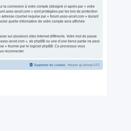
ur la connexion à votre compte (désigné ci-après par « votre
rum.asso-arcet.com » sont protégées par les lois de protection
e adresse courriel requise par « forum.asso-arcet.com » durant
hoisir quelle information de votre compte sera affichée
se sur plusieurs sites Internet différents. Votre mot de passe
.asso-arcet.com », de phpBB ou une d’une tierce partie ne peut
sse » fournie par le logiciel phpBB. Ce processus vous
ous reconnecter.
Supprimer les cookies
Heures au format
UTC