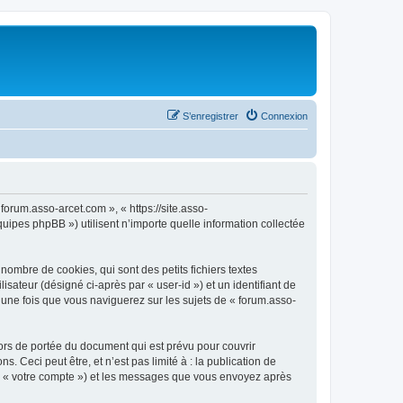
S’enregistrer
Connexion
forum.asso-arcet.com », « https://site.asso-
uipes phpBB ») utilisent n’importe quelle information collectée
ombre de cookies, qui sont des petits fichiers textes
isateur (désigné ci-après par « user-id ») et un identifiant de
 une fois que vous naviguerez sur les sujets de « forum.asso-
ors de portée du document qui est prévu pour couvrir
Ceci peut être, et n’est pas limité à : la publication de
par « votre compte ») et les messages que vous envoyez après