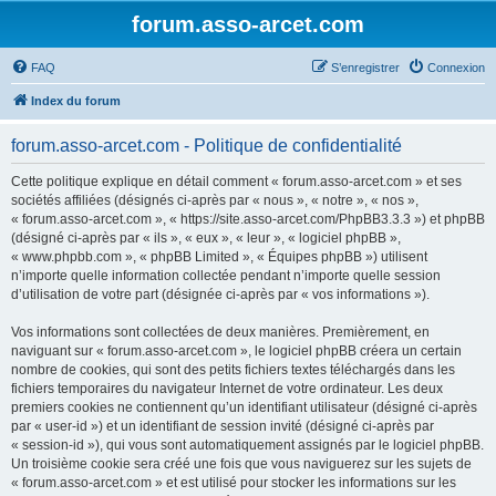
forum.asso-arcet.com
FAQ
S’enregistrer
Connexion
Index du forum
forum.asso-arcet.com - Politique de confidentialité
Cette politique explique en détail comment « forum.asso-arcet.com » et ses
sociétés affiliées (désignés ci-après par « nous », « notre », « nos »,
« forum.asso-arcet.com », « https://site.asso-arcet.com/PhpBB3.3.3 ») et phpBB
(désigné ci-après par « ils », « eux », « leur », « logiciel phpBB »,
« www.phpbb.com », « phpBB Limited », « Équipes phpBB ») utilisent
n’importe quelle information collectée pendant n’importe quelle session
d’utilisation de votre part (désignée ci-après par « vos informations »).
Vos informations sont collectées de deux manières. Premièrement, en
naviguant sur « forum.asso-arcet.com », le logiciel phpBB créera un certain
nombre de cookies, qui sont des petits fichiers textes téléchargés dans les
fichiers temporaires du navigateur Internet de votre ordinateur. Les deux
premiers cookies ne contiennent qu’un identifiant utilisateur (désigné ci-après
par « user-id ») et un identifiant de session invité (désigné ci-après par
« session-id »), qui vous sont automatiquement assignés par le logiciel phpBB.
Un troisième cookie sera créé une fois que vous naviguerez sur les sujets de
« forum.asso-arcet.com » et est utilisé pour stocker les informations sur les