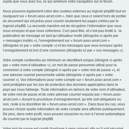
sujets que vous avez lus, ce qui améliore votre navigation sur le forum.
Nous pouvons également créer des cookies externes au logiciel phpBB tout en
naviguant sur « forum.asso-arcet.com », bien que ceux-ci soient hors de portée
du document qui est prévu pour couvrir seulement les pages créées par le
logiciel phpBB. La seconde manière est de récupérer l’information que vous
nous envoyez et que nous collectons. Ceci peut être, et n’est pas limité à : la
publication de message en tant qu’utilisateur invité (désignée ci-après par
« messages invités »), l’enregistrement sur « forum.asso-arcet.com »
(désignée ici par « votre compte ») et les messages que vous envoyez après
l’enregistrement et lors d’une connexion (désignés ici par « vos messages »).
Votre compte contiendra au minimum un identifiant unique (désigné ci-après
par « votre nom d’utilisateur »), un mot de passe personnel utilisé pour la
connexion à votre compte (désigné ci-après par « votre mot de passe »), et
une adresse courriel personnelle valide (désignée ci-après par « votre
courriel »). Vos informations pour votre compte sur « forum.asso-arcet.com »
sont protégées par les lois de protection des données applicables dans le
pays qui nous héberge. Toute information en-dehors de votre nom d’utilisateur,
de votre mot de passe et de votre adresse courriel requise par « forum.asso-
arcet.com » durant la procédure d’enregistrement, qu’elle soit obligatoire ou
non, reste à la discrétion de « forum.asso-arcet.com ». Dans tous les cas, vous
pouvez choisir quelle information de votre compte sera affichée publiquement.
De plus, dans votre profil, vous pouvez souscrire ou non à l’envoi automatique
de courriel par le logiciel phpBB.
Votre mot de passe est crypté (hashage à sens unique) afin qu’il soit sécurisé.