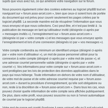
sujets que vous avez lus, ce qui améliore votre navigation sur le forum.
Nous pouvons également créer des cookies externes au logiciel phpBB tout en
naviguant sur « forum.asso-arcet.com », bien que ceux-ci soient hors de portée
du document qui est prévu pour couvrir seulement les pages créées par le
logiciel phpBB. La seconde manière est de récupérer l’information que vous
nous envoyez et que nous collectons. Ceci peut être, et n’est pas limité à : la
publication de message en tant qu’utilisateur invité (désignée ci-après par
« messages invités »), l’enregistrement sur « forum.asso-arcet.com »
(désignée ici par « votre compte ») et les messages que vous envoyez après
l’enregistrement et lors d’une connexion (désignés ici par « vos messages »).
Votre compte contiendra au minimum un identifiant unique (désigné ci-après
par « votre nom d’utilisateur »), un mot de passe personnel utilisé pour la
connexion à votre compte (désigné ci-après par « votre mot de passe »), et
une adresse courriel personnelle valide (désignée ci-après par « votre
courriel »). Vos informations pour votre compte sur « forum.asso-arcet.com »
sont protégées par les lois de protection des données applicables dans le
pays qui nous héberge. Toute information en-dehors de votre nom d’utilisateur,
de votre mot de passe et de votre adresse courriel requise par « forum.asso-
arcet.com » durant la procédure d’enregistrement, qu’elle soit obligatoire ou
non, reste à la discrétion de « forum.asso-arcet.com ». Dans tous les cas, vous
pouvez choisir quelle information de votre compte sera affichée publiquement.
De plus, dans votre profil, vous pouvez souscrire ou non à l’envoi automatique
de courriel par le logiciel phpBB.
Votre mot de passe est crypté (hashage à sens unique) afin qu’il soit sécurisé.