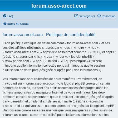
forum.asso-arcet.com
FAQ
S’enregistrer
Connexion
Index du forum
forum.asso-arcet.com - Politique de confidentialité
Cette politique explique en détail comment « forum.asso-arcet.com » et ses
sociétés affiliées (désignés ci-après par « nous », « notre », « nos »,
« forum.asso-arcet.com », « https://site.asso-arcet.com/PhpBB3.3.3 ») et phpBB
(désigné ci-après par « ils », « eux », « leur », « logiciel phpBB »,
« www.phpbb.com », « phpBB Limited », « Équipes phpBB ») utilisent
n’importe quelle information collectée pendant n’importe quelle session
d’utilisation de votre part (désignée ci-après par « vos informations »).
Vos informations sont collectées de deux manières. Premièrement, en
naviguant sur « forum.asso-arcet.com », le logiciel phpBB créera un certain
nombre de cookies, qui sont des petits fichiers textes téléchargés dans les
fichiers temporaires du navigateur Internet de votre ordinateur. Les deux
premiers cookies ne contiennent qu’un identifiant utilisateur (désigné ci-après
par « user-id ») et un identifiant de session invité (désigné ci-après par
« session-id »), qui vous sont automatiquement assignés par le logiciel phpBB.
Un troisième cookie sera créé une fois que vous naviguerez sur les sujets de
« forum.asso-arcet.com » et est utilisé pour stocker les informations sur les