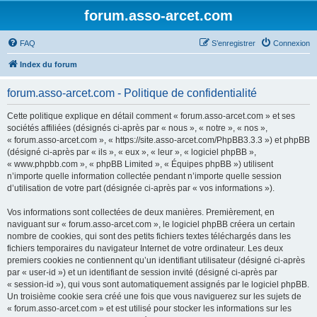
forum.asso-arcet.com
FAQ
S’enregistrer
Connexion
Index du forum
forum.asso-arcet.com - Politique de confidentialité
Cette politique explique en détail comment « forum.asso-arcet.com » et ses
sociétés affiliées (désignés ci-après par « nous », « notre », « nos »,
« forum.asso-arcet.com », « https://site.asso-arcet.com/PhpBB3.3.3 ») et phpBB
(désigné ci-après par « ils », « eux », « leur », « logiciel phpBB »,
« www.phpbb.com », « phpBB Limited », « Équipes phpBB ») utilisent
n’importe quelle information collectée pendant n’importe quelle session
d’utilisation de votre part (désignée ci-après par « vos informations »).
Vos informations sont collectées de deux manières. Premièrement, en
naviguant sur « forum.asso-arcet.com », le logiciel phpBB créera un certain
nombre de cookies, qui sont des petits fichiers textes téléchargés dans les
fichiers temporaires du navigateur Internet de votre ordinateur. Les deux
premiers cookies ne contiennent qu’un identifiant utilisateur (désigné ci-après
par « user-id ») et un identifiant de session invité (désigné ci-après par
« session-id »), qui vous sont automatiquement assignés par le logiciel phpBB.
Un troisième cookie sera créé une fois que vous naviguerez sur les sujets de
« forum.asso-arcet.com » et est utilisé pour stocker les informations sur les