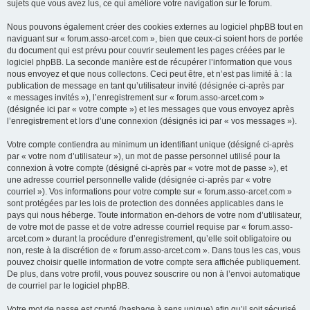
sujets que vous avez lus, ce qui améliore votre navigation sur le forum.
Nous pouvons également créer des cookies externes au logiciel phpBB tout en
naviguant sur « forum.asso-arcet.com », bien que ceux-ci soient hors de portée
du document qui est prévu pour couvrir seulement les pages créées par le
logiciel phpBB. La seconde manière est de récupérer l’information que vous
nous envoyez et que nous collectons. Ceci peut être, et n’est pas limité à : la
publication de message en tant qu’utilisateur invité (désignée ci-après par
« messages invités »), l’enregistrement sur « forum.asso-arcet.com »
(désignée ici par « votre compte ») et les messages que vous envoyez après
l’enregistrement et lors d’une connexion (désignés ici par « vos messages »).
Votre compte contiendra au minimum un identifiant unique (désigné ci-après
par « votre nom d’utilisateur »), un mot de passe personnel utilisé pour la
connexion à votre compte (désigné ci-après par « votre mot de passe »), et
une adresse courriel personnelle valide (désignée ci-après par « votre
courriel »). Vos informations pour votre compte sur « forum.asso-arcet.com »
sont protégées par les lois de protection des données applicables dans le
pays qui nous héberge. Toute information en-dehors de votre nom d’utilisateur,
de votre mot de passe et de votre adresse courriel requise par « forum.asso-
arcet.com » durant la procédure d’enregistrement, qu’elle soit obligatoire ou
non, reste à la discrétion de « forum.asso-arcet.com ». Dans tous les cas, vous
pouvez choisir quelle information de votre compte sera affichée publiquement.
De plus, dans votre profil, vous pouvez souscrire ou non à l’envoi automatique
de courriel par le logiciel phpBB.
Votre mot de passe est crypté (hashage à sens unique) afin qu’il soit sécurisé.