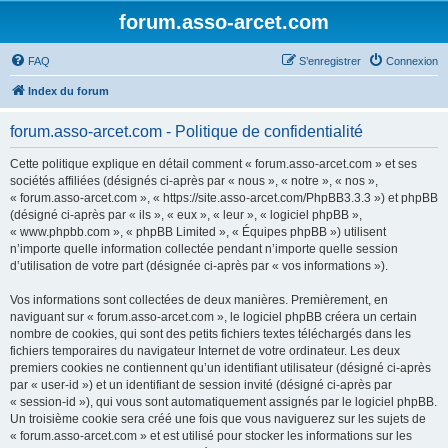
forum.asso-arcet.com
FAQ
S’enregistrer
Connexion
Index du forum
forum.asso-arcet.com - Politique de confidentialité
Cette politique explique en détail comment « forum.asso-arcet.com » et ses
sociétés affiliées (désignés ci-après par « nous », « notre », « nos »,
« forum.asso-arcet.com », « https://site.asso-arcet.com/PhpBB3.3.3 ») et phpBB
(désigné ci-après par « ils », « eux », « leur », « logiciel phpBB »,
« www.phpbb.com », « phpBB Limited », « Équipes phpBB ») utilisent
n’importe quelle information collectée pendant n’importe quelle session
d’utilisation de votre part (désignée ci-après par « vos informations »).
Vos informations sont collectées de deux manières. Premièrement, en
naviguant sur « forum.asso-arcet.com », le logiciel phpBB créera un certain
nombre de cookies, qui sont des petits fichiers textes téléchargés dans les
fichiers temporaires du navigateur Internet de votre ordinateur. Les deux
premiers cookies ne contiennent qu’un identifiant utilisateur (désigné ci-après
par « user-id ») et un identifiant de session invité (désigné ci-après par
« session-id »), qui vous sont automatiquement assignés par le logiciel phpBB.
Un troisième cookie sera créé une fois que vous naviguerez sur les sujets de
« forum.asso-arcet.com » et est utilisé pour stocker les informations sur les