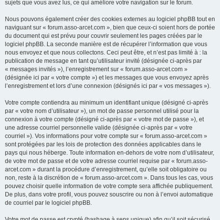
sujets que vous avez lus, ce qui améliore votre navigation sur le forum.
Nous pouvons également créer des cookies externes au logiciel phpBB tout en
naviguant sur « forum.asso-arcet.com », bien que ceux-ci soient hors de portée
du document qui est prévu pour couvrir seulement les pages créées par le
logiciel phpBB. La seconde manière est de récupérer l’information que vous
nous envoyez et que nous collectons. Ceci peut être, et n’est pas limité à : la
publication de message en tant qu’utilisateur invité (désignée ci-après par
« messages invités »), l’enregistrement sur « forum.asso-arcet.com »
(désignée ici par « votre compte ») et les messages que vous envoyez après
l’enregistrement et lors d’une connexion (désignés ici par « vos messages »).
Votre compte contiendra au minimum un identifiant unique (désigné ci-après
par « votre nom d’utilisateur »), un mot de passe personnel utilisé pour la
connexion à votre compte (désigné ci-après par « votre mot de passe »), et
une adresse courriel personnelle valide (désignée ci-après par « votre
courriel »). Vos informations pour votre compte sur « forum.asso-arcet.com »
sont protégées par les lois de protection des données applicables dans le
pays qui nous héberge. Toute information en-dehors de votre nom d’utilisateur,
de votre mot de passe et de votre adresse courriel requise par « forum.asso-
arcet.com » durant la procédure d’enregistrement, qu’elle soit obligatoire ou
non, reste à la discrétion de « forum.asso-arcet.com ». Dans tous les cas, vous
pouvez choisir quelle information de votre compte sera affichée publiquement.
De plus, dans votre profil, vous pouvez souscrire ou non à l’envoi automatique
de courriel par le logiciel phpBB.
Votre mot de passe est crypté (hashage à sens unique) afin qu’il soit sécurisé.