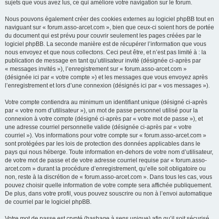
sujets que vous avez lus, ce qui améliore votre navigation sur le forum.
Nous pouvons également créer des cookies externes au logiciel phpBB tout en
naviguant sur « forum.asso-arcet.com », bien que ceux-ci soient hors de portée
du document qui est prévu pour couvrir seulement les pages créées par le
logiciel phpBB. La seconde manière est de récupérer l’information que vous
nous envoyez et que nous collectons. Ceci peut être, et n’est pas limité à : la
publication de message en tant qu’utilisateur invité (désignée ci-après par
« messages invités »), l’enregistrement sur « forum.asso-arcet.com »
(désignée ici par « votre compte ») et les messages que vous envoyez après
l’enregistrement et lors d’une connexion (désignés ici par « vos messages »).
Votre compte contiendra au minimum un identifiant unique (désigné ci-après
par « votre nom d’utilisateur »), un mot de passe personnel utilisé pour la
connexion à votre compte (désigné ci-après par « votre mot de passe »), et
une adresse courriel personnelle valide (désignée ci-après par « votre
courriel »). Vos informations pour votre compte sur « forum.asso-arcet.com »
sont protégées par les lois de protection des données applicables dans le
pays qui nous héberge. Toute information en-dehors de votre nom d’utilisateur,
de votre mot de passe et de votre adresse courriel requise par « forum.asso-
arcet.com » durant la procédure d’enregistrement, qu’elle soit obligatoire ou
non, reste à la discrétion de « forum.asso-arcet.com ». Dans tous les cas, vous
pouvez choisir quelle information de votre compte sera affichée publiquement.
De plus, dans votre profil, vous pouvez souscrire ou non à l’envoi automatique
de courriel par le logiciel phpBB.
Votre mot de passe est crypté (hashage à sens unique) afin qu’il soit sécurisé.