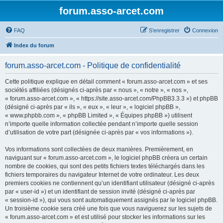
forum.asso-arcet.com
FAQ
S’enregistrer
Connexion
Index du forum
forum.asso-arcet.com - Politique de confidentialité
Cette politique explique en détail comment « forum.asso-arcet.com » et ses
sociétés affiliées (désignés ci-après par « nous », « notre », « nos »,
« forum.asso-arcet.com », « https://site.asso-arcet.com/PhpBB3.3.3 ») et phpBB
(désigné ci-après par « ils », « eux », « leur », « logiciel phpBB »,
« www.phpbb.com », « phpBB Limited », « Équipes phpBB ») utilisent
n’importe quelle information collectée pendant n’importe quelle session
d’utilisation de votre part (désignée ci-après par « vos informations »).
Vos informations sont collectées de deux manières. Premièrement, en
naviguant sur « forum.asso-arcet.com », le logiciel phpBB créera un certain
nombre de cookies, qui sont des petits fichiers textes téléchargés dans les
fichiers temporaires du navigateur Internet de votre ordinateur. Les deux
premiers cookies ne contiennent qu’un identifiant utilisateur (désigné ci-après
par « user-id ») et un identifiant de session invité (désigné ci-après par
« session-id »), qui vous sont automatiquement assignés par le logiciel phpBB.
Un troisième cookie sera créé une fois que vous naviguerez sur les sujets de
« forum.asso-arcet.com » et est utilisé pour stocker les informations sur les