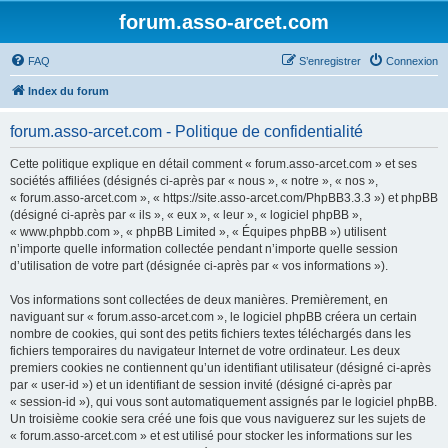
forum.asso-arcet.com
FAQ
S’enregistrer
Connexion
Index du forum
forum.asso-arcet.com - Politique de confidentialité
Cette politique explique en détail comment « forum.asso-arcet.com » et ses
sociétés affiliées (désignés ci-après par « nous », « notre », « nos »,
« forum.asso-arcet.com », « https://site.asso-arcet.com/PhpBB3.3.3 ») et phpBB
(désigné ci-après par « ils », « eux », « leur », « logiciel phpBB »,
« www.phpbb.com », « phpBB Limited », « Équipes phpBB ») utilisent
n’importe quelle information collectée pendant n’importe quelle session
d’utilisation de votre part (désignée ci-après par « vos informations »).
Vos informations sont collectées de deux manières. Premièrement, en
naviguant sur « forum.asso-arcet.com », le logiciel phpBB créera un certain
nombre de cookies, qui sont des petits fichiers textes téléchargés dans les
fichiers temporaires du navigateur Internet de votre ordinateur. Les deux
premiers cookies ne contiennent qu’un identifiant utilisateur (désigné ci-après
par « user-id ») et un identifiant de session invité (désigné ci-après par
« session-id »), qui vous sont automatiquement assignés par le logiciel phpBB.
Un troisième cookie sera créé une fois que vous naviguerez sur les sujets de
« forum.asso-arcet.com » et est utilisé pour stocker les informations sur les