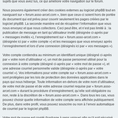
sujets que vous avez lus, ce qui améliore votre navigation sur le forum.
Nous pouvons également créer des cookies externes au logiciel phpBB tout en
naviguant sur « forum.asso-arcet.com », bien que ceux-ci soient hors de portée
du document qui est prévu pour couvrir seulement les pages créées par le
logiciel phpBB. La seconde manière est de récupérer l’information que vous
nous envoyez et que nous collectons. Ceci peut être, et n’est pas limité à : la
publication de message en tant qu’utilisateur invité (désignée ci-après par
« messages invités »), l’enregistrement sur « forum.asso-arcet.com »
(désignée ici par « votre compte ») et les messages que vous envoyez après
l’enregistrement et lors d’une connexion (désignés ici par « vos messages »).
Votre compte contiendra au minimum un identifiant unique (désigné ci-après
par « votre nom d’utilisateur »), un mot de passe personnel utilisé pour la
connexion à votre compte (désigné ci-après par « votre mot de passe »), et
une adresse courriel personnelle valide (désignée ci-après par « votre
courriel »). Vos informations pour votre compte sur « forum.asso-arcet.com »
sont protégées par les lois de protection des données applicables dans le
pays qui nous héberge. Toute information en-dehors de votre nom d’utilisateur,
de votre mot de passe et de votre adresse courriel requise par « forum.asso-
arcet.com » durant la procédure d’enregistrement, qu’elle soit obligatoire ou
non, reste à la discrétion de « forum.asso-arcet.com ». Dans tous les cas, vous
pouvez choisir quelle information de votre compte sera affichée publiquement.
De plus, dans votre profil, vous pouvez souscrire ou non à l’envoi automatique
de courriel par le logiciel phpBB.
Votre mot de passe est crypté (hashage à sens unique) afin qu’il soit sécurisé.