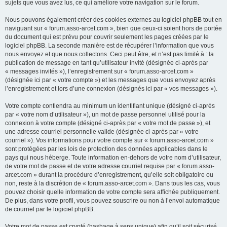
sujets que vous avez lus, ce qui améliore votre navigation sur le forum.
Nous pouvons également créer des cookies externes au logiciel phpBB tout en
naviguant sur « forum.asso-arcet.com », bien que ceux-ci soient hors de portée
du document qui est prévu pour couvrir seulement les pages créées par le
logiciel phpBB. La seconde manière est de récupérer l’information que vous
nous envoyez et que nous collectons. Ceci peut être, et n’est pas limité à : la
publication de message en tant qu’utilisateur invité (désignée ci-après par
« messages invités »), l’enregistrement sur « forum.asso-arcet.com »
(désignée ici par « votre compte ») et les messages que vous envoyez après
l’enregistrement et lors d’une connexion (désignés ici par « vos messages »).
Votre compte contiendra au minimum un identifiant unique (désigné ci-après
par « votre nom d’utilisateur »), un mot de passe personnel utilisé pour la
connexion à votre compte (désigné ci-après par « votre mot de passe »), et
une adresse courriel personnelle valide (désignée ci-après par « votre
courriel »). Vos informations pour votre compte sur « forum.asso-arcet.com »
sont protégées par les lois de protection des données applicables dans le
pays qui nous héberge. Toute information en-dehors de votre nom d’utilisateur,
de votre mot de passe et de votre adresse courriel requise par « forum.asso-
arcet.com » durant la procédure d’enregistrement, qu’elle soit obligatoire ou
non, reste à la discrétion de « forum.asso-arcet.com ». Dans tous les cas, vous
pouvez choisir quelle information de votre compte sera affichée publiquement.
De plus, dans votre profil, vous pouvez souscrire ou non à l’envoi automatique
de courriel par le logiciel phpBB.
Votre mot de passe est crypté (hashage à sens unique) afin qu’il soit sécurisé.