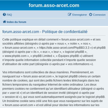
forum.asso-arcet.com
FAQ
S’enregistrer
Connexion
Index du forum
forum.asso-arcet.com - Politique de confidentialité
Cette politique explique en détail comment « forum.asso-arcet.com » et ses
sociétés affiliées (désignés ci-après par « nous », « notre », « nos »,
« forum.asso-arcet.com », « https://site.asso-arcet.com/PhpBB3.3.3 ») et phpBB
(désigné ci-après par « ils », « eux », « leur », « logiciel phpBB »,
« www.phpbb.com », « phpBB Limited », « Équipes phpBB ») utilisent
n’importe quelle information collectée pendant n’importe quelle session
d’utilisation de votre part (désignée ci-après par « vos informations »).
Vos informations sont collectées de deux manières. Premièrement, en
naviguant sur « forum.asso-arcet.com », le logiciel phpBB créera un certain
nombre de cookies, qui sont des petits fichiers textes téléchargés dans les
fichiers temporaires du navigateur Internet de votre ordinateur. Les deux
premiers cookies ne contiennent qu’un identifiant utilisateur (désigné ci-après
par « user-id ») et un identifiant de session invité (désigné ci-après par
« session-id »), qui vous sont automatiquement assignés par le logiciel phpBB.
Un troisième cookie sera créé une fois que vous naviguerez sur les sujets de
« forum.asso-arcet.com » et est utilisé pour stocker les informations sur les