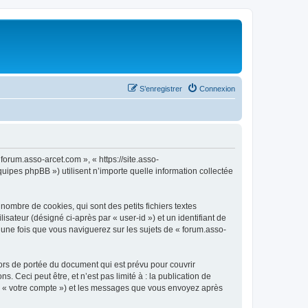
S’enregistrer
Connexion
forum.asso-arcet.com », « https://site.asso-
uipes phpBB ») utilisent n’importe quelle information collectée
ombre de cookies, qui sont des petits fichiers textes
isateur (désigné ci-après par « user-id ») et un identifiant de
 une fois que vous naviguerez sur les sujets de « forum.asso-
ors de portée du document qui est prévu pour couvrir
Ceci peut être, et n’est pas limité à : la publication de
par « votre compte ») et les messages que vous envoyez après