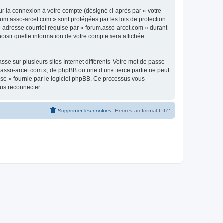
ur la connexion à votre compte (désigné ci-après par « votre
rum.asso-arcet.com » sont protégées par les lois de protection
e adresse courriel requise par « forum.asso-arcet.com » durant
hoisir quelle information de votre compte sera affichée
se sur plusieurs sites Internet différents. Votre mot de passe
.asso-arcet.com », de phpBB ou une d’une tierce partie ne peut
sse » fournie par le logiciel phpBB. Ce processus vous
ous reconnecter.
Supprimer les cookies
Heures au format
UTC