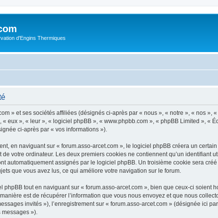
.com
rvation d'Engins Thermiques
té
m » et ses sociétés affiliées (désignés ci-après par « nous », « notre », « nos », « 
 « eux », « leur », « logiciel phpBB », « www.phpbb.com », « phpBB Limited », « Éq
signée ci-après par « vos informations »).
t, en naviguant sur « forum.asso-arcet.com », le logiciel phpBB créera un certain n
 de votre ordinateur. Les deux premiers cookies ne contiennent qu’un identifiant util
 sont automatiquement assignés par le logiciel phpBB. Un troisième cookie sera créé
sujets que vous avez lus, ce qui améliore votre navigation sur le forum.
 phpBB tout en naviguant sur « forum.asso-arcet.com », bien que ceux-ci soient h
nière est de récupérer l’information que vous nous envoyez et que nous collectons. 
 messages invités »), l’enregistrement sur « forum.asso-arcet.com » (désignée ici 
os messages »).