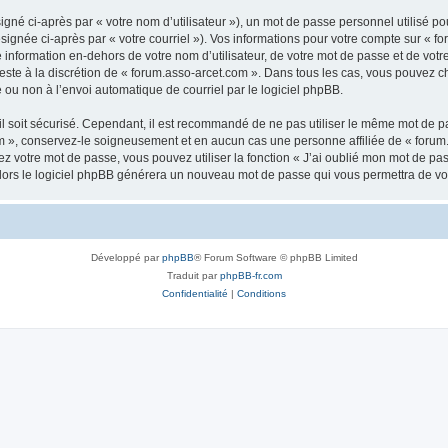
gné ci-après par « votre nom d’utilisateur »), un mot de passe personnel utilisé po
signée ci-après par « votre courriel »). Vos informations pour votre compte sur « fo
nformation en-dehors de votre nom d’utilisateur, de votre mot de passe et de votr
 reste à la discrétion de « forum.asso-arcet.com ». Dans tous les cas, vous pouvez c
 ou non à l’envoi automatique de courriel par le logiciel phpBB.
l soit sécurisé. Cependant, il est recommandé de ne pas utiliser le même mot de pas
m », conservez-le soigneusement et en aucun cas une personne affiliée de « forum
 votre mot de passe, vous pouvez utiliser la fonction « J’ai oublié mon mot de pa
, alors le logiciel phpBB générera un nouveau mot de passe qui vous permettra de v
Développé par
phpBB
® Forum Software © phpBB Limited
Traduit par
phpBB-fr.com
Confidentialité
|
Conditions