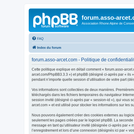
forum.asso-arcet
Association Rhone Alpine de Conse
FAQ
Index du forum
forum.asso-arcet.com - Politique de confidentiali
Cette politique explique en détail comment « forum.asso-arcet.co
arcet.com/PhpBB3.3.3 ») et phpBB (désigné ci-après par « ils »,
pendant n’importe quelle session d’utilisation de votre part (dé
Vos informations sont collectées de deux manières. Premièremen
téléchargés dans les fichiers temporaires du navigateur Internet
session invité (désigné ci-après par « session-id »), qui vous
arcet.com » et est utilisé pour stocker les informations sur les 
Nous pouvons également créer des cookies externes au logiciel
seulement les pages créées par le logiciel phpBB. La seconde ma
message en tant qu’utilisateur invité (désignée ci-après par «
l’enregistrement et lors d’une connexion (désignés ici par « v