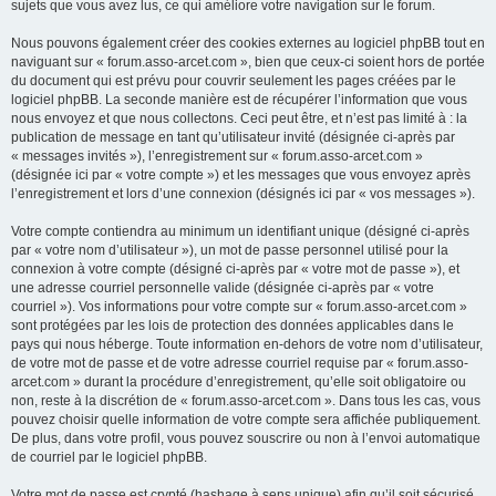
sujets que vous avez lus, ce qui améliore votre navigation sur le forum.
Nous pouvons également créer des cookies externes au logiciel phpBB tout en
naviguant sur « forum.asso-arcet.com », bien que ceux-ci soient hors de portée
du document qui est prévu pour couvrir seulement les pages créées par le
logiciel phpBB. La seconde manière est de récupérer l’information que vous
nous envoyez et que nous collectons. Ceci peut être, et n’est pas limité à : la
publication de message en tant qu’utilisateur invité (désignée ci-après par
« messages invités »), l’enregistrement sur « forum.asso-arcet.com »
(désignée ici par « votre compte ») et les messages que vous envoyez après
l’enregistrement et lors d’une connexion (désignés ici par « vos messages »).
Votre compte contiendra au minimum un identifiant unique (désigné ci-après
par « votre nom d’utilisateur »), un mot de passe personnel utilisé pour la
connexion à votre compte (désigné ci-après par « votre mot de passe »), et
une adresse courriel personnelle valide (désignée ci-après par « votre
courriel »). Vos informations pour votre compte sur « forum.asso-arcet.com »
sont protégées par les lois de protection des données applicables dans le
pays qui nous héberge. Toute information en-dehors de votre nom d’utilisateur,
de votre mot de passe et de votre adresse courriel requise par « forum.asso-
arcet.com » durant la procédure d’enregistrement, qu’elle soit obligatoire ou
non, reste à la discrétion de « forum.asso-arcet.com ». Dans tous les cas, vous
pouvez choisir quelle information de votre compte sera affichée publiquement.
De plus, dans votre profil, vous pouvez souscrire ou non à l’envoi automatique
de courriel par le logiciel phpBB.
Votre mot de passe est crypté (hashage à sens unique) afin qu’il soit sécurisé.