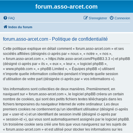
forum.asso-arcet.com
FAQ
S’enregistrer
Connexion
Index du forum
forum.asso-arcet.com - Politique de confidentialité
Cette politique explique en détail comment « forum.asso-arcet.com » et ses
sociétés affiliées (désignés ci-après par « nous », « notre », « nos »,
« forum.asso-arcet.com », « https://site.asso-arcet.com/PhpBB3.3.3 ») et phpBB
(désigné ci-après par « ils », « eux », « leur », « logiciel phpBB »,
« www.phpbb.com », « phpBB Limited », « Équipes phpBB ») utilisent
n’importe quelle information collectée pendant n’importe quelle session
d’utilisation de votre part (désignée ci-après par « vos informations »).
Vos informations sont collectées de deux manières. Premièrement, en
naviguant sur « forum.asso-arcet.com », le logiciel phpBB créera un certain
nombre de cookies, qui sont des petits fichiers textes téléchargés dans les
fichiers temporaires du navigateur Internet de votre ordinateur. Les deux
premiers cookies ne contiennent qu’un identifiant utilisateur (désigné ci-après
par « user-id ») et un identifiant de session invité (désigné ci-après par
« session-id »), qui vous sont automatiquement assignés par le logiciel phpBB.
Un troisième cookie sera créé une fois que vous naviguerez sur les sujets de
« forum.asso-arcet.com » et est utilisé pour stocker les informations sur les