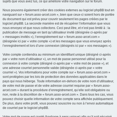
sujets que vous avez lus, ce qui améliore votre navigation sur le forum.
Nous pouvons également créer des cookies externes au logiciel phpBB tout en
naviguant sur « forum.asso-arcet.com », bien que ceux-ci soient hors de portée
du document qui est prévu pour couvrir seulement les pages créées par le
logiciel phpBB. La seconde manière est de récupérer l’information que vous
nous envoyez et que nous collectons. Ceci peut être, et n’est pas limité à : la
publication de message en tant qu’utilisateur invité (désignée ci-après par
« messages invités »), l’enregistrement sur « forum.asso-arcet.com »
(désignée ici par « votre compte ») et les messages que vous envoyez après
l’enregistrement et lors d’une connexion (désignés ici par « vos messages »).
Votre compte contiendra au minimum un identifiant unique (désigné ci-après
par « votre nom d’utilisateur »), un mot de passe personnel utilisé pour la
connexion à votre compte (désigné ci-après par « votre mot de passe »), et
une adresse courriel personnelle valide (désignée ci-après par « votre
courriel »). Vos informations pour votre compte sur « forum.asso-arcet.com »
sont protégées par les lois de protection des données applicables dans le
pays qui nous héberge. Toute information en-dehors de votre nom d’utilisateur,
de votre mot de passe et de votre adresse courriel requise par « forum.asso-
arcet.com » durant la procédure d’enregistrement, qu’elle soit obligatoire ou
non, reste à la discrétion de « forum.asso-arcet.com ». Dans tous les cas, vous
pouvez choisir quelle information de votre compte sera affichée publiquement.
De plus, dans votre profil, vous pouvez souscrire ou non à l’envoi automatique
de courriel par le logiciel phpBB.
Votre mot de passe est crypté (hashage à sens unique) afin qu’il soit sécurisé.