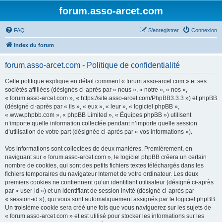
forum.asso-arcet.com
FAQ
S’enregistrer
Connexion
Index du forum
forum.asso-arcet.com - Politique de confidentialité
Cette politique explique en détail comment « forum.asso-arcet.com » et ses
sociétés affiliées (désignés ci-après par « nous », « notre », « nos »,
« forum.asso-arcet.com », « https://site.asso-arcet.com/PhpBB3.3.3 ») et phpBB
(désigné ci-après par « ils », « eux », « leur », « logiciel phpBB »,
« www.phpbb.com », « phpBB Limited », « Équipes phpBB ») utilisent
n’importe quelle information collectée pendant n’importe quelle session
d’utilisation de votre part (désignée ci-après par « vos informations »).
Vos informations sont collectées de deux manières. Premièrement, en
naviguant sur « forum.asso-arcet.com », le logiciel phpBB créera un certain
nombre de cookies, qui sont des petits fichiers textes téléchargés dans les
fichiers temporaires du navigateur Internet de votre ordinateur. Les deux
premiers cookies ne contiennent qu’un identifiant utilisateur (désigné ci-après
par « user-id ») et un identifiant de session invité (désigné ci-après par
« session-id »), qui vous sont automatiquement assignés par le logiciel phpBB.
Un troisième cookie sera créé une fois que vous naviguerez sur les sujets de
« forum.asso-arcet.com » et est utilisé pour stocker les informations sur les