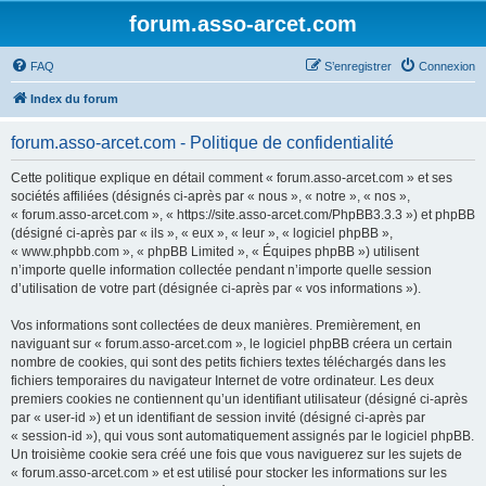
forum.asso-arcet.com
FAQ
S’enregistrer
Connexion
Index du forum
forum.asso-arcet.com - Politique de confidentialité
Cette politique explique en détail comment « forum.asso-arcet.com » et ses
sociétés affiliées (désignés ci-après par « nous », « notre », « nos »,
« forum.asso-arcet.com », « https://site.asso-arcet.com/PhpBB3.3.3 ») et phpBB
(désigné ci-après par « ils », « eux », « leur », « logiciel phpBB »,
« www.phpbb.com », « phpBB Limited », « Équipes phpBB ») utilisent
n’importe quelle information collectée pendant n’importe quelle session
d’utilisation de votre part (désignée ci-après par « vos informations »).
Vos informations sont collectées de deux manières. Premièrement, en
naviguant sur « forum.asso-arcet.com », le logiciel phpBB créera un certain
nombre de cookies, qui sont des petits fichiers textes téléchargés dans les
fichiers temporaires du navigateur Internet de votre ordinateur. Les deux
premiers cookies ne contiennent qu’un identifiant utilisateur (désigné ci-après
par « user-id ») et un identifiant de session invité (désigné ci-après par
« session-id »), qui vous sont automatiquement assignés par le logiciel phpBB.
Un troisième cookie sera créé une fois que vous naviguerez sur les sujets de
« forum.asso-arcet.com » et est utilisé pour stocker les informations sur les