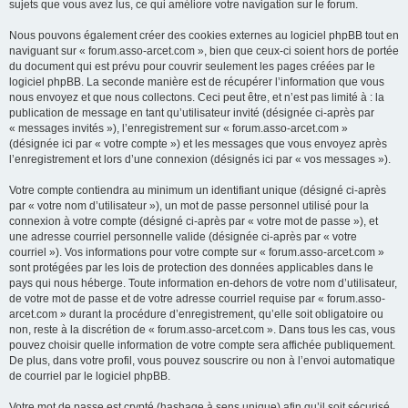
sujets que vous avez lus, ce qui améliore votre navigation sur le forum.
Nous pouvons également créer des cookies externes au logiciel phpBB tout en
naviguant sur « forum.asso-arcet.com », bien que ceux-ci soient hors de portée
du document qui est prévu pour couvrir seulement les pages créées par le
logiciel phpBB. La seconde manière est de récupérer l’information que vous
nous envoyez et que nous collectons. Ceci peut être, et n’est pas limité à : la
publication de message en tant qu’utilisateur invité (désignée ci-après par
« messages invités »), l’enregistrement sur « forum.asso-arcet.com »
(désignée ici par « votre compte ») et les messages que vous envoyez après
l’enregistrement et lors d’une connexion (désignés ici par « vos messages »).
Votre compte contiendra au minimum un identifiant unique (désigné ci-après
par « votre nom d’utilisateur »), un mot de passe personnel utilisé pour la
connexion à votre compte (désigné ci-après par « votre mot de passe »), et
une adresse courriel personnelle valide (désignée ci-après par « votre
courriel »). Vos informations pour votre compte sur « forum.asso-arcet.com »
sont protégées par les lois de protection des données applicables dans le
pays qui nous héberge. Toute information en-dehors de votre nom d’utilisateur,
de votre mot de passe et de votre adresse courriel requise par « forum.asso-
arcet.com » durant la procédure d’enregistrement, qu’elle soit obligatoire ou
non, reste à la discrétion de « forum.asso-arcet.com ». Dans tous les cas, vous
pouvez choisir quelle information de votre compte sera affichée publiquement.
De plus, dans votre profil, vous pouvez souscrire ou non à l’envoi automatique
de courriel par le logiciel phpBB.
Votre mot de passe est crypté (hashage à sens unique) afin qu’il soit sécurisé.