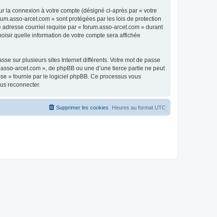
ur la connexion à votre compte (désigné ci-après par « votre
rum.asso-arcet.com » sont protégées par les lois de protection
e adresse courriel requise par « forum.asso-arcet.com » durant
hoisir quelle information de votre compte sera affichée
se sur plusieurs sites Internet différents. Votre mot de passe
.asso-arcet.com », de phpBB ou une d’une tierce partie ne peut
sse » fournie par le logiciel phpBB. Ce processus vous
ous reconnecter.
Supprimer les cookies
Heures au format
UTC