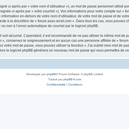
gné ci-après par « votre nom d’utilisateur »), un mot de passe personnel utilisé po
signée ci-après par « votre courriel »). Vos informations pour votre compte sur « fo
nformation en-dehors de votre nom d’utilisateur, de votre mot de passe et de votr
 reste à la discrétion de « forum.asso-arcet.com ». Dans tous les cas, vous pouvez c
 ou non à l’envoi automatique de courriel par le logiciel phpBB.
l soit sécurisé. Cependant, il est recommandé de ne pas utiliser le même mot de pas
m », conservez-le soigneusement et en aucun cas une personne affiliée de « forum
 votre mot de passe, vous pouvez utiliser la fonction « J’ai oublié mon mot de pa
, alors le logiciel phpBB générera un nouveau mot de passe qui vous permettra de v
Développé par
phpBB
® Forum Software © phpBB Limited
Traduit par
phpBB-fr.com
Confidentialité
|
Conditions