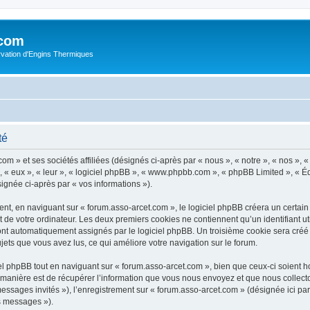
.com
rvation d'Engins Thermiques
té
m » et ses sociétés affiliées (désignés ci-après par « nous », « notre », « nos », « 
 « eux », « leur », « logiciel phpBB », « www.phpbb.com », « phpBB Limited », « Éq
signée ci-après par « vos informations »).
t, en naviguant sur « forum.asso-arcet.com », le logiciel phpBB créera un certain n
 de votre ordinateur. Les deux premiers cookies ne contiennent qu’un identifiant util
 sont automatiquement assignés par le logiciel phpBB. Un troisième cookie sera créé
sujets que vous avez lus, ce qui améliore votre navigation sur le forum.
 phpBB tout en naviguant sur « forum.asso-arcet.com », bien que ceux-ci soient h
nière est de récupérer l’information que vous nous envoyez et que nous collectons. 
 messages invités »), l’enregistrement sur « forum.asso-arcet.com » (désignée ici 
os messages »).