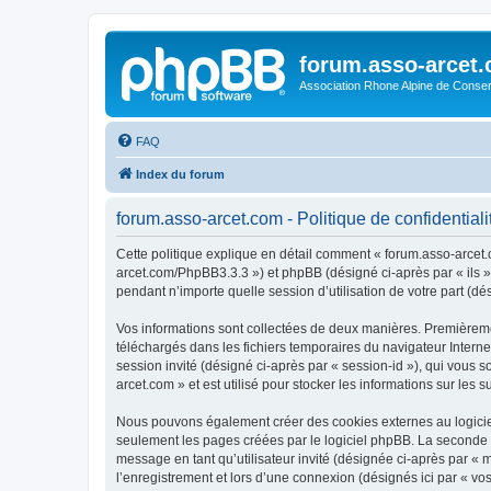
forum.asso-arcet
Association Rhone Alpine de Conse
FAQ
Index du forum
forum.asso-arcet.com - Politique de confidentiali
Cette politique explique en détail comment « forum.asso-arcet.co
arcet.com/PhpBB3.3.3 ») et phpBB (désigné ci-après par « ils »,
pendant n’importe quelle session d’utilisation de votre part (dé
Vos informations sont collectées de deux manières. Premièremen
téléchargés dans les fichiers temporaires du navigateur Internet
session invité (désigné ci-après par « session-id »), qui vous
arcet.com » et est utilisé pour stocker les informations sur les 
Nous pouvons également créer des cookies externes au logiciel
seulement les pages créées par le logiciel phpBB. La seconde ma
message en tant qu’utilisateur invité (désignée ci-après par «
l’enregistrement et lors d’une connexion (désignés ici par « v