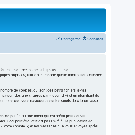
S’enregistrer
Connexion
forum.asso-arcet.com », « https://site.asso-
uipes phpBB ») utilisent n’importe quelle information collectée
ombre de cookies, qui sont des petits fichiers textes
isateur (désigné ci-après par « user-id ») et un identifiant de
 une fois que vous naviguerez sur les sujets de « forum.asso-
ors de portée du document qui est prévu pour couvrir
Ceci peut être, et n’est pas limité à : la publication de
par « votre compte ») et les messages que vous envoyez après