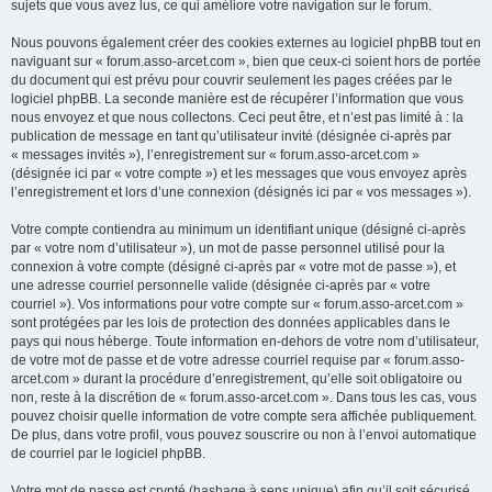
sujets que vous avez lus, ce qui améliore votre navigation sur le forum.
Nous pouvons également créer des cookies externes au logiciel phpBB tout en
naviguant sur « forum.asso-arcet.com », bien que ceux-ci soient hors de portée
du document qui est prévu pour couvrir seulement les pages créées par le
logiciel phpBB. La seconde manière est de récupérer l’information que vous
nous envoyez et que nous collectons. Ceci peut être, et n’est pas limité à : la
publication de message en tant qu’utilisateur invité (désignée ci-après par
« messages invités »), l’enregistrement sur « forum.asso-arcet.com »
(désignée ici par « votre compte ») et les messages que vous envoyez après
l’enregistrement et lors d’une connexion (désignés ici par « vos messages »).
Votre compte contiendra au minimum un identifiant unique (désigné ci-après
par « votre nom d’utilisateur »), un mot de passe personnel utilisé pour la
connexion à votre compte (désigné ci-après par « votre mot de passe »), et
une adresse courriel personnelle valide (désignée ci-après par « votre
courriel »). Vos informations pour votre compte sur « forum.asso-arcet.com »
sont protégées par les lois de protection des données applicables dans le
pays qui nous héberge. Toute information en-dehors de votre nom d’utilisateur,
de votre mot de passe et de votre adresse courriel requise par « forum.asso-
arcet.com » durant la procédure d’enregistrement, qu’elle soit obligatoire ou
non, reste à la discrétion de « forum.asso-arcet.com ». Dans tous les cas, vous
pouvez choisir quelle information de votre compte sera affichée publiquement.
De plus, dans votre profil, vous pouvez souscrire ou non à l’envoi automatique
de courriel par le logiciel phpBB.
Votre mot de passe est crypté (hashage à sens unique) afin qu’il soit sécurisé.