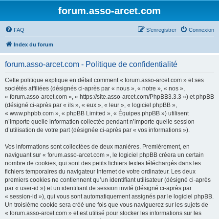
forum.asso-arcet.com
FAQ
S’enregistrer
Connexion
Index du forum
forum.asso-arcet.com - Politique de confidentialité
Cette politique explique en détail comment « forum.asso-arcet.com » et ses
sociétés affiliées (désignés ci-après par « nous », « notre », « nos »,
« forum.asso-arcet.com », « https://site.asso-arcet.com/PhpBB3.3.3 ») et phpBB
(désigné ci-après par « ils », « eux », « leur », « logiciel phpBB »,
« www.phpbb.com », « phpBB Limited », « Équipes phpBB ») utilisent
n’importe quelle information collectée pendant n’importe quelle session
d’utilisation de votre part (désignée ci-après par « vos informations »).
Vos informations sont collectées de deux manières. Premièrement, en
naviguant sur « forum.asso-arcet.com », le logiciel phpBB créera un certain
nombre de cookies, qui sont des petits fichiers textes téléchargés dans les
fichiers temporaires du navigateur Internet de votre ordinateur. Les deux
premiers cookies ne contiennent qu’un identifiant utilisateur (désigné ci-après
par « user-id ») et un identifiant de session invité (désigné ci-après par
« session-id »), qui vous sont automatiquement assignés par le logiciel phpBB.
Un troisième cookie sera créé une fois que vous naviguerez sur les sujets de
« forum.asso-arcet.com » et est utilisé pour stocker les informations sur les