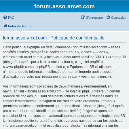
forum.asso-arcet.com
FAQ
S’enregistrer
Connexion
Index du forum
forum.asso-arcet.com - Politique de confidentialité
Cette politique explique en détail comment « forum.asso-arcet.com » et ses
sociétés affiliées (désignés ci-après par « nous », « notre », « nos »,
« forum.asso-arcet.com », « https://site.asso-arcet.com/PhpBB3.3.3 ») et phpBB
(désigné ci-après par « ils », « eux », « leur », « logiciel phpBB »,
« www.phpbb.com », « phpBB Limited », « Équipes phpBB ») utilisent
n’importe quelle information collectée pendant n’importe quelle session
d’utilisation de votre part (désignée ci-après par « vos informations »).
Vos informations sont collectées de deux manières. Premièrement, en
naviguant sur « forum.asso-arcet.com », le logiciel phpBB créera un certain
nombre de cookies, qui sont des petits fichiers textes téléchargés dans les
fichiers temporaires du navigateur Internet de votre ordinateur. Les deux
premiers cookies ne contiennent qu’un identifiant utilisateur (désigné ci-après
par « user-id ») et un identifiant de session invité (désigné ci-après par
« session-id »), qui vous sont automatiquement assignés par le logiciel phpBB.
Un troisième cookie sera créé une fois que vous naviguerez sur les sujets de
« forum.asso-arcet.com » et est utilisé pour stocker les informations sur les