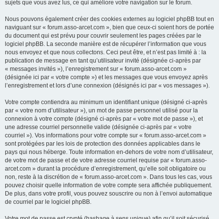
sujets que vous avez lus, ce qui améliore votre navigation sur le forum.
Nous pouvons également créer des cookies externes au logiciel phpBB tout en
naviguant sur « forum.asso-arcet.com », bien que ceux-ci soient hors de portée
du document qui est prévu pour couvrir seulement les pages créées par le
logiciel phpBB. La seconde manière est de récupérer l’information que vous
nous envoyez et que nous collectons. Ceci peut être, et n’est pas limité à : la
publication de message en tant qu’utilisateur invité (désignée ci-après par
« messages invités »), l’enregistrement sur « forum.asso-arcet.com »
(désignée ici par « votre compte ») et les messages que vous envoyez après
l’enregistrement et lors d’une connexion (désignés ici par « vos messages »).
Votre compte contiendra au minimum un identifiant unique (désigné ci-après
par « votre nom d’utilisateur »), un mot de passe personnel utilisé pour la
connexion à votre compte (désigné ci-après par « votre mot de passe »), et
une adresse courriel personnelle valide (désignée ci-après par « votre
courriel »). Vos informations pour votre compte sur « forum.asso-arcet.com »
sont protégées par les lois de protection des données applicables dans le
pays qui nous héberge. Toute information en-dehors de votre nom d’utilisateur,
de votre mot de passe et de votre adresse courriel requise par « forum.asso-
arcet.com » durant la procédure d’enregistrement, qu’elle soit obligatoire ou
non, reste à la discrétion de « forum.asso-arcet.com ». Dans tous les cas, vous
pouvez choisir quelle information de votre compte sera affichée publiquement.
De plus, dans votre profil, vous pouvez souscrire ou non à l’envoi automatique
de courriel par le logiciel phpBB.
Votre mot de passe est crypté (hashage à sens unique) afin qu’il soit sécurisé.