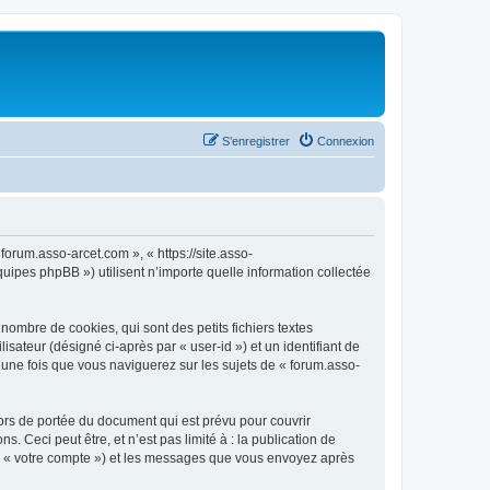
S’enregistrer
Connexion
forum.asso-arcet.com », « https://site.asso-
uipes phpBB ») utilisent n’importe quelle information collectée
ombre de cookies, qui sont des petits fichiers textes
isateur (désigné ci-après par « user-id ») et un identifiant de
 une fois que vous naviguerez sur les sujets de « forum.asso-
ors de portée du document qui est prévu pour couvrir
Ceci peut être, et n’est pas limité à : la publication de
par « votre compte ») et les messages que vous envoyez après