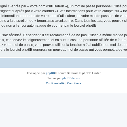
gné ci-après par « votre nom d’utilisateur »), un mot de passe personnel utilisé po
signée ci-après par « votre courriel »). Vos informations pour votre compte sur « fo
nformation en-dehors de votre nom d’utilisateur, de votre mot de passe et de votr
 reste à la discrétion de « forum.asso-arcet.com ». Dans tous les cas, vous pouvez c
 ou non à l’envoi automatique de courriel par le logiciel phpBB.
l soit sécurisé. Cependant, il est recommandé de ne pas utiliser le même mot de pas
m », conservez-le soigneusement et en aucun cas une personne affiliée de « forum
 votre mot de passe, vous pouvez utiliser la fonction « J’ai oublié mon mot de pa
, alors le logiciel phpBB générera un nouveau mot de passe qui vous permettra de v
Développé par
phpBB
® Forum Software © phpBB Limited
Traduit par
phpBB-fr.com
Confidentialité
|
Conditions