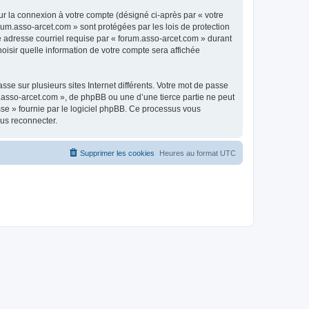
ur la connexion à votre compte (désigné ci-après par « votre
rum.asso-arcet.com » sont protégées par les lois de protection
e adresse courriel requise par « forum.asso-arcet.com » durant
hoisir quelle information de votre compte sera affichée
se sur plusieurs sites Internet différents. Votre mot de passe
.asso-arcet.com », de phpBB ou une d’une tierce partie ne peut
sse » fournie par le logiciel phpBB. Ce processus vous
ous reconnecter.
Supprimer les cookies
Heures au format
UTC