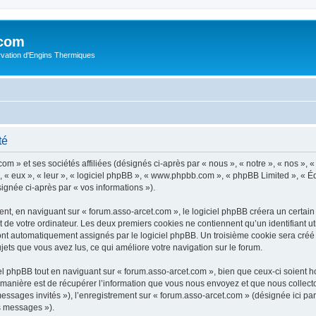
.com
rvation d'Engins Thermiques
té
m » et ses sociétés affiliées (désignés ci-après par « nous », « notre », « nos », « 
 « eux », « leur », « logiciel phpBB », « www.phpbb.com », « phpBB Limited », « Éq
signée ci-après par « vos informations »).
t, en naviguant sur « forum.asso-arcet.com », le logiciel phpBB créera un certain n
 de votre ordinateur. Les deux premiers cookies ne contiennent qu’un identifiant util
 sont automatiquement assignés par le logiciel phpBB. Un troisième cookie sera créé
sujets que vous avez lus, ce qui améliore votre navigation sur le forum.
 phpBB tout en naviguant sur « forum.asso-arcet.com », bien que ceux-ci soient h
nière est de récupérer l’information que vous nous envoyez et que nous collectons. 
 messages invités »), l’enregistrement sur « forum.asso-arcet.com » (désignée ici 
os messages »).