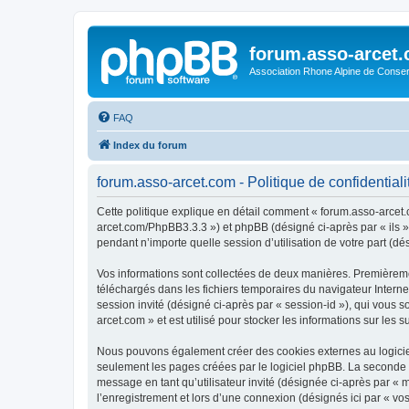
forum.asso-arcet
Association Rhone Alpine de Conse
FAQ
Index du forum
forum.asso-arcet.com - Politique de confidentiali
Cette politique explique en détail comment « forum.asso-arcet.co
arcet.com/PhpBB3.3.3 ») et phpBB (désigné ci-après par « ils »,
pendant n’importe quelle session d’utilisation de votre part (dé
Vos informations sont collectées de deux manières. Premièremen
téléchargés dans les fichiers temporaires du navigateur Internet
session invité (désigné ci-après par « session-id »), qui vous
arcet.com » et est utilisé pour stocker les informations sur les 
Nous pouvons également créer des cookies externes au logiciel
seulement les pages créées par le logiciel phpBB. La seconde ma
message en tant qu’utilisateur invité (désignée ci-après par «
l’enregistrement et lors d’une connexion (désignés ici par « v