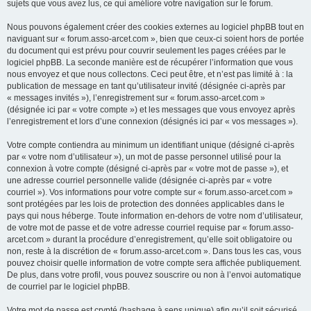
sujets que vous avez lus, ce qui améliore votre navigation sur le forum.
Nous pouvons également créer des cookies externes au logiciel phpBB tout en
naviguant sur « forum.asso-arcet.com », bien que ceux-ci soient hors de portée
du document qui est prévu pour couvrir seulement les pages créées par le
logiciel phpBB. La seconde manière est de récupérer l’information que vous
nous envoyez et que nous collectons. Ceci peut être, et n’est pas limité à : la
publication de message en tant qu’utilisateur invité (désignée ci-après par
« messages invités »), l’enregistrement sur « forum.asso-arcet.com »
(désignée ici par « votre compte ») et les messages que vous envoyez après
l’enregistrement et lors d’une connexion (désignés ici par « vos messages »).
Votre compte contiendra au minimum un identifiant unique (désigné ci-après
par « votre nom d’utilisateur »), un mot de passe personnel utilisé pour la
connexion à votre compte (désigné ci-après par « votre mot de passe »), et
une adresse courriel personnelle valide (désignée ci-après par « votre
courriel »). Vos informations pour votre compte sur « forum.asso-arcet.com »
sont protégées par les lois de protection des données applicables dans le
pays qui nous héberge. Toute information en-dehors de votre nom d’utilisateur,
de votre mot de passe et de votre adresse courriel requise par « forum.asso-
arcet.com » durant la procédure d’enregistrement, qu’elle soit obligatoire ou
non, reste à la discrétion de « forum.asso-arcet.com ». Dans tous les cas, vous
pouvez choisir quelle information de votre compte sera affichée publiquement.
De plus, dans votre profil, vous pouvez souscrire ou non à l’envoi automatique
de courriel par le logiciel phpBB.
Votre mot de passe est crypté (hashage à sens unique) afin qu’il soit sécurisé.