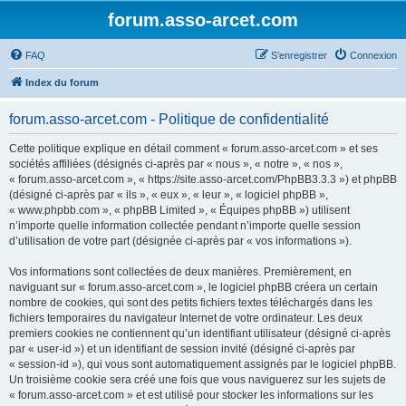
forum.asso-arcet.com
FAQ
S’enregistrer
Connexion
Index du forum
forum.asso-arcet.com - Politique de confidentialité
Cette politique explique en détail comment « forum.asso-arcet.com » et ses
sociétés affiliées (désignés ci-après par « nous », « notre », « nos »,
« forum.asso-arcet.com », « https://site.asso-arcet.com/PhpBB3.3.3 ») et phpBB
(désigné ci-après par « ils », « eux », « leur », « logiciel phpBB »,
« www.phpbb.com », « phpBB Limited », « Équipes phpBB ») utilisent
n’importe quelle information collectée pendant n’importe quelle session
d’utilisation de votre part (désignée ci-après par « vos informations »).
Vos informations sont collectées de deux manières. Premièrement, en
naviguant sur « forum.asso-arcet.com », le logiciel phpBB créera un certain
nombre de cookies, qui sont des petits fichiers textes téléchargés dans les
fichiers temporaires du navigateur Internet de votre ordinateur. Les deux
premiers cookies ne contiennent qu’un identifiant utilisateur (désigné ci-après
par « user-id ») et un identifiant de session invité (désigné ci-après par
« session-id »), qui vous sont automatiquement assignés par le logiciel phpBB.
Un troisième cookie sera créé une fois que vous naviguerez sur les sujets de
« forum.asso-arcet.com » et est utilisé pour stocker les informations sur les