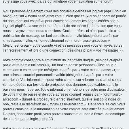
sujets que vous avez lus, ce qui améliore votre navigation sur le forum.
Nous pouvons également créer des cookies externes au logiciel phpBB tout en
naviguant sur « forum.asso-arcet.com », bien que ceux-ci soient hors de portée
du document qui est prévu pour couvrir seulement les pages créées par le
logiciel phpBB. La seconde manière est de récupérer l’information que vous
nous envoyez et que nous collectons. Ceci peut être, et n’est pas limité à : la
publication de message en tant qu’utilisateur invité (désignée ci-après par
« messages invités »), l’enregistrement sur « forum.asso-arcet.com »
(désignée ici par « votre compte ») et les messages que vous envoyez après
l’enregistrement et lors d’une connexion (désignés ici par « vos messages »).
Votre compte contiendra au minimum un identifiant unique (désigné ci-après
par « votre nom d’utilisateur »), un mot de passe personnel utilisé pour la
connexion à votre compte (désigné ci-après par « votre mot de passe »), et
une adresse courriel personnelle valide (désignée ci-après par « votre
courriel »). Vos informations pour votre compte sur « forum.asso-arcet.com »
sont protégées par les lois de protection des données applicables dans le
pays qui nous héberge. Toute information en-dehors de votre nom d’utilisateur,
de votre mot de passe et de votre adresse courriel requise par « forum.asso-
arcet.com » durant la procédure d’enregistrement, qu’elle soit obligatoire ou
non, reste à la discrétion de « forum.asso-arcet.com ». Dans tous les cas, vous
pouvez choisir quelle information de votre compte sera affichée publiquement.
De plus, dans votre profil, vous pouvez souscrire ou non à l’envoi automatique
de courriel par le logiciel phpBB.
Votre mot de passe est crypté (hashage à sens unique) afin qu’il soit sécurisé.