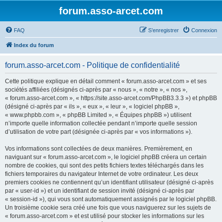
forum.asso-arcet.com
FAQ
S’enregistrer
Connexion
Index du forum
forum.asso-arcet.com - Politique de confidentialité
Cette politique explique en détail comment « forum.asso-arcet.com » et ses
sociétés affiliées (désignés ci-après par « nous », « notre », « nos »,
« forum.asso-arcet.com », « https://site.asso-arcet.com/PhpBB3.3.3 ») et phpBB
(désigné ci-après par « ils », « eux », « leur », « logiciel phpBB »,
« www.phpbb.com », « phpBB Limited », « Équipes phpBB ») utilisent
n’importe quelle information collectée pendant n’importe quelle session
d’utilisation de votre part (désignée ci-après par « vos informations »).
Vos informations sont collectées de deux manières. Premièrement, en
naviguant sur « forum.asso-arcet.com », le logiciel phpBB créera un certain
nombre de cookies, qui sont des petits fichiers textes téléchargés dans les
fichiers temporaires du navigateur Internet de votre ordinateur. Les deux
premiers cookies ne contiennent qu’un identifiant utilisateur (désigné ci-après
par « user-id ») et un identifiant de session invité (désigné ci-après par
« session-id »), qui vous sont automatiquement assignés par le logiciel phpBB.
Un troisième cookie sera créé une fois que vous naviguerez sur les sujets de
« forum.asso-arcet.com » et est utilisé pour stocker les informations sur les