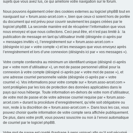
sujets que vous avez lus, ce qui améliore votre navigation sur le forum.
Nous pouvons également créer des cookies externes au logiciel phpBB tout en
naviguant sur « forum.asso-arcet.com », bien que ceux-ci soient hors de portée
du document qui est prévu pour couvrir seulement les pages créées par le
logiciel phpBB. La seconde manière est de récupérer l’information que vous
nous envoyez et que nous collectons. Ceci peut être, et n’est pas limité à : la
publication de message en tant qu’utilisateur invité (désignée ci-après par
« messages invités »), l’enregistrement sur « forum.asso-arcet.com »
(désignée ici par « votre compte ») et les messages que vous envoyez après
l’enregistrement et lors d’une connexion (désignés ici par « vos messages »).
Votre compte contiendra au minimum un identifiant unique (désigné ci-après
par « votre nom d’utilisateur »), un mot de passe personnel utilisé pour la
connexion à votre compte (désigné ci-après par « votre mot de passe »), et
une adresse courriel personnelle valide (désignée ci-après par « votre
courriel »). Vos informations pour votre compte sur « forum.asso-arcet.com »
sont protégées par les lois de protection des données applicables dans le
pays qui nous héberge. Toute information en-dehors de votre nom d’utilisateur,
de votre mot de passe et de votre adresse courriel requise par « forum.asso-
arcet.com » durant la procédure d’enregistrement, qu’elle soit obligatoire ou
non, reste à la discrétion de « forum.asso-arcet.com ». Dans tous les cas, vous
pouvez choisir quelle information de votre compte sera affichée publiquement.
De plus, dans votre profil, vous pouvez souscrire ou non à l’envoi automatique
de courriel par le logiciel phpBB.
Votre mot de passe est crypté (hashage à sens unique) afin qu’il soit sécurisé.