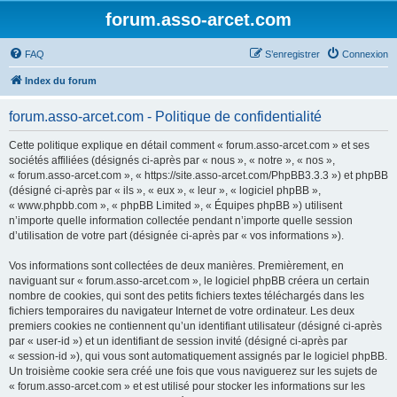
forum.asso-arcet.com
FAQ
S’enregistrer
Connexion
Index du forum
forum.asso-arcet.com - Politique de confidentialité
Cette politique explique en détail comment « forum.asso-arcet.com » et ses
sociétés affiliées (désignés ci-après par « nous », « notre », « nos »,
« forum.asso-arcet.com », « https://site.asso-arcet.com/PhpBB3.3.3 ») et phpBB
(désigné ci-après par « ils », « eux », « leur », « logiciel phpBB »,
« www.phpbb.com », « phpBB Limited », « Équipes phpBB ») utilisent
n’importe quelle information collectée pendant n’importe quelle session
d’utilisation de votre part (désignée ci-après par « vos informations »).
Vos informations sont collectées de deux manières. Premièrement, en
naviguant sur « forum.asso-arcet.com », le logiciel phpBB créera un certain
nombre de cookies, qui sont des petits fichiers textes téléchargés dans les
fichiers temporaires du navigateur Internet de votre ordinateur. Les deux
premiers cookies ne contiennent qu’un identifiant utilisateur (désigné ci-après
par « user-id ») et un identifiant de session invité (désigné ci-après par
« session-id »), qui vous sont automatiquement assignés par le logiciel phpBB.
Un troisième cookie sera créé une fois que vous naviguerez sur les sujets de
« forum.asso-arcet.com » et est utilisé pour stocker les informations sur les