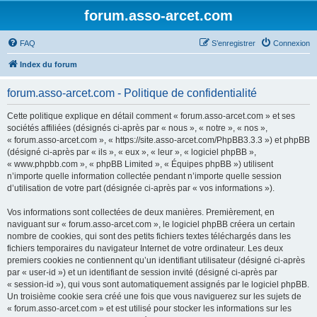
forum.asso-arcet.com
FAQ
S’enregistrer
Connexion
Index du forum
forum.asso-arcet.com - Politique de confidentialité
Cette politique explique en détail comment « forum.asso-arcet.com » et ses
sociétés affiliées (désignés ci-après par « nous », « notre », « nos »,
« forum.asso-arcet.com », « https://site.asso-arcet.com/PhpBB3.3.3 ») et phpBB
(désigné ci-après par « ils », « eux », « leur », « logiciel phpBB »,
« www.phpbb.com », « phpBB Limited », « Équipes phpBB ») utilisent
n’importe quelle information collectée pendant n’importe quelle session
d’utilisation de votre part (désignée ci-après par « vos informations »).
Vos informations sont collectées de deux manières. Premièrement, en
naviguant sur « forum.asso-arcet.com », le logiciel phpBB créera un certain
nombre de cookies, qui sont des petits fichiers textes téléchargés dans les
fichiers temporaires du navigateur Internet de votre ordinateur. Les deux
premiers cookies ne contiennent qu’un identifiant utilisateur (désigné ci-après
par « user-id ») et un identifiant de session invité (désigné ci-après par
« session-id »), qui vous sont automatiquement assignés par le logiciel phpBB.
Un troisième cookie sera créé une fois que vous naviguerez sur les sujets de
« forum.asso-arcet.com » et est utilisé pour stocker les informations sur les