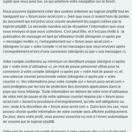
sujets que vous avez lus, ce qui améliore votre navigation sur le forum.
Nous pouvons également créer des cookies externes au logiciel phpBB tout en
naviguant sur « forum.asso-arcet.com », bien que ceux-ci soient hors de portée
du document qui est prévu pour couvrir seulement les pages créées par le
logiciel phpBB. La seconde manière est de récupérer l’information que vous
nous envoyez et que nous collectons. Ceci peut être, et n’est pas limité à : la
publication de message en tant qu’utilisateur invité (désignée ci-après par
« messages invités »), l’enregistrement sur « forum.asso-arcet.com »
(désignée ici par « votre compte ») et les messages que vous envoyez après
l’enregistrement et lors d’une connexion (désignés ici par « vos messages »).
Votre compte contiendra au minimum un identifiant unique (désigné ci-après
par « votre nom d’utilisateur »), un mot de passe personnel utilisé pour la
connexion à votre compte (désigné ci-après par « votre mot de passe »), et
une adresse courriel personnelle valide (désignée ci-après par « votre
courriel »). Vos informations pour votre compte sur « forum.asso-arcet.com »
sont protégées par les lois de protection des données applicables dans le
pays qui nous héberge. Toute information en-dehors de votre nom d’utilisateur,
de votre mot de passe et de votre adresse courriel requise par « forum.asso-
arcet.com » durant la procédure d’enregistrement, qu’elle soit obligatoire ou
non, reste à la discrétion de « forum.asso-arcet.com ». Dans tous les cas, vous
pouvez choisir quelle information de votre compte sera affichée publiquement.
De plus, dans votre profil, vous pouvez souscrire ou non à l’envoi automatique
de courriel par le logiciel phpBB.
Votre mot de passe est crypté (hashage à sens unique) afin qu’il soit sécurisé.