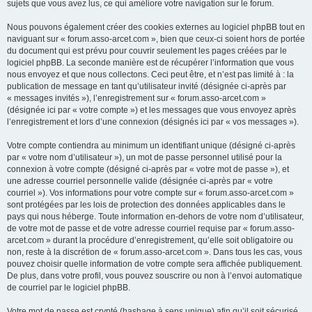
sujets que vous avez lus, ce qui améliore votre navigation sur le forum.
Nous pouvons également créer des cookies externes au logiciel phpBB tout en
naviguant sur « forum.asso-arcet.com », bien que ceux-ci soient hors de portée
du document qui est prévu pour couvrir seulement les pages créées par le
logiciel phpBB. La seconde manière est de récupérer l’information que vous
nous envoyez et que nous collectons. Ceci peut être, et n’est pas limité à : la
publication de message en tant qu’utilisateur invité (désignée ci-après par
« messages invités »), l’enregistrement sur « forum.asso-arcet.com »
(désignée ici par « votre compte ») et les messages que vous envoyez après
l’enregistrement et lors d’une connexion (désignés ici par « vos messages »).
Votre compte contiendra au minimum un identifiant unique (désigné ci-après
par « votre nom d’utilisateur »), un mot de passe personnel utilisé pour la
connexion à votre compte (désigné ci-après par « votre mot de passe »), et
une adresse courriel personnelle valide (désignée ci-après par « votre
courriel »). Vos informations pour votre compte sur « forum.asso-arcet.com »
sont protégées par les lois de protection des données applicables dans le
pays qui nous héberge. Toute information en-dehors de votre nom d’utilisateur,
de votre mot de passe et de votre adresse courriel requise par « forum.asso-
arcet.com » durant la procédure d’enregistrement, qu’elle soit obligatoire ou
non, reste à la discrétion de « forum.asso-arcet.com ». Dans tous les cas, vous
pouvez choisir quelle information de votre compte sera affichée publiquement.
De plus, dans votre profil, vous pouvez souscrire ou non à l’envoi automatique
de courriel par le logiciel phpBB.
Votre mot de passe est crypté (hashage à sens unique) afin qu’il soit sécurisé.