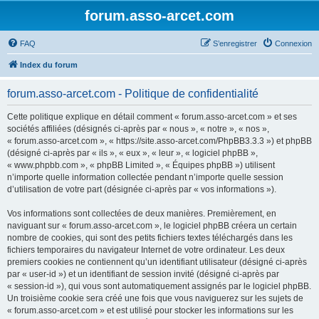
forum.asso-arcet.com
FAQ
S’enregistrer
Connexion
Index du forum
forum.asso-arcet.com - Politique de confidentialité
Cette politique explique en détail comment « forum.asso-arcet.com » et ses
sociétés affiliées (désignés ci-après par « nous », « notre », « nos »,
« forum.asso-arcet.com », « https://site.asso-arcet.com/PhpBB3.3.3 ») et phpBB
(désigné ci-après par « ils », « eux », « leur », « logiciel phpBB »,
« www.phpbb.com », « phpBB Limited », « Équipes phpBB ») utilisent
n’importe quelle information collectée pendant n’importe quelle session
d’utilisation de votre part (désignée ci-après par « vos informations »).
Vos informations sont collectées de deux manières. Premièrement, en
naviguant sur « forum.asso-arcet.com », le logiciel phpBB créera un certain
nombre de cookies, qui sont des petits fichiers textes téléchargés dans les
fichiers temporaires du navigateur Internet de votre ordinateur. Les deux
premiers cookies ne contiennent qu’un identifiant utilisateur (désigné ci-après
par « user-id ») et un identifiant de session invité (désigné ci-après par
« session-id »), qui vous sont automatiquement assignés par le logiciel phpBB.
Un troisième cookie sera créé une fois que vous naviguerez sur les sujets de
« forum.asso-arcet.com » et est utilisé pour stocker les informations sur les